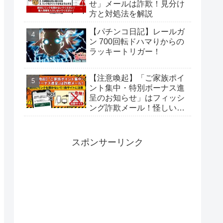
せ」メールは詐欺！見分け
方と対処法を解説
【パチンコ日記】レールガ
ン 700回転ドハマりからの
ラッキートリガー！
【注意喚起】「ご家族ポイ
ント集中・特別ボーナス進
呈のお知らせ」はフィッシ
ング詐欺メール！怪しい見
分け方と対処法
スポンサーリンク