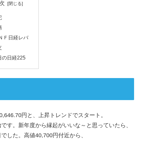
次
記
柄
ＮＦ日経レバ
支
日の日経225
40,646.70円と、上昇トレンドでスタート。
始です。新年度から縁起がいいな～と思っていたら、
した。高値40,700円付近から、