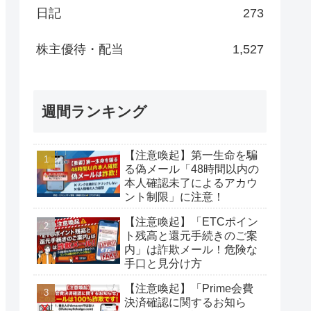
日記
273
株主優待・配当
1,527
週間ランキング
【注意喚起】第一生命を騙
る偽メール「48時間以内の
本人確認未了によるアカウ
ント制限」に注意！
【注意喚起】「ETCポイン
ト残高と還元手続きのご案
内」は詐欺メール！危険な
手口と見分け方
【注意喚起】「Prime会費
決済確認に関するお知ら