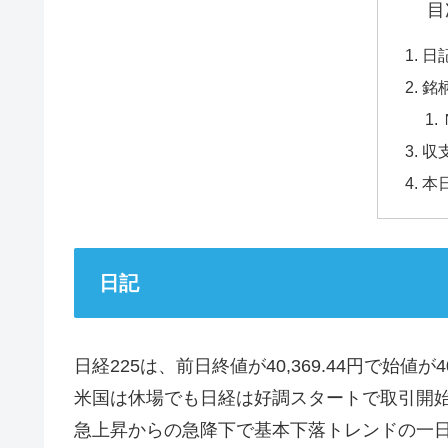
目
日
銘
収
本
日記
日経225は、前日終値が40,369.44円で始値が
米国は休場でも日経は好調スタートで取引開
急上昇からの急降下で基本下落トレンドの一日で