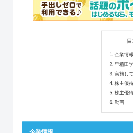
目
企業情
早稲田
実施し
株主優
株主優
動画
企業情報