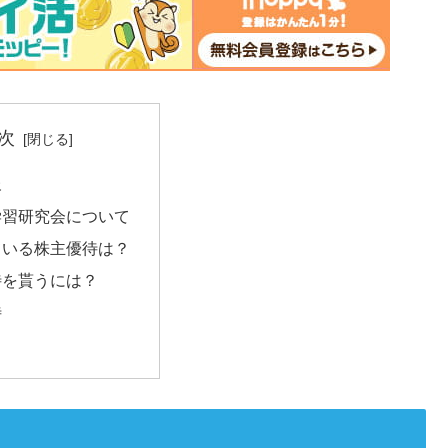
次
報
学習研究会について
ている株主優待は？
待を貰うには？
待