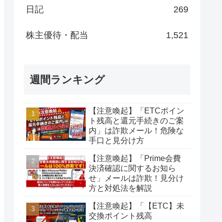
日記
269
株主優待・配当
1,521
週間ランキング
【注意喚起】「ETCポイン
ト残高と還元手続きのご案
内」は詐欺メール！危険な
手口と見分け方
【注意喚起】「Prime会費
決済確認に関するお知ら
せ」メールは詐欺！見分け
方と対処法を解説
【注意喚起】「【ETC】未
交換ポイント残高