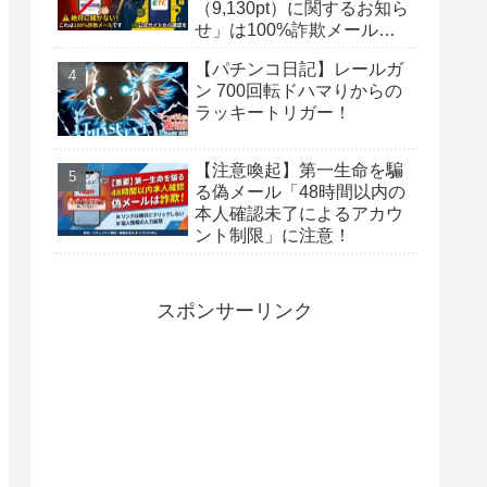
（9,130pt）に関するお知ら
せ」は100%詐欺メール！
偽サイトに要注意
【パチンコ日記】レールガ
ン 700回転ドハマりからの
ラッキートリガー！
【注意喚起】第一生命を騙
る偽メール「48時間以内の
本人確認未了によるアカウ
ント制限」に注意！
スポンサーリンク