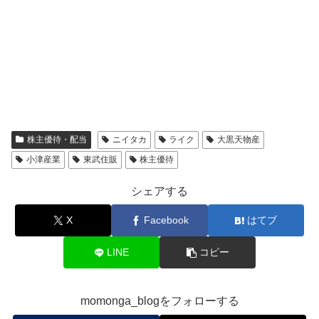
株主優待・配当
ニイタカ
ライク
大黒天物産
小津産業
東武住販
株主優待
シェアする
X
Facebook
はてブ
LINE
コピー
momonga_blogをフォローする