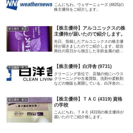
こんにちわ。ウェザーニューズ (4825)の
株主優待をご紹介します。
【株主優待】アルコニックスの株
株主優待・配当
主優待が届いたので紹介します。
先日、投稿したアルコニックスの株主優
待が届きましたのでご紹介します。総合
商社の双日から独立した非鉄金属の総合
企業のようです。レアメタルやレアアー
ス、銅・アルミ、等を取り扱っているよ
うです。素材だけでなく、加工から販売
【株主優待】白洋舎 (9731)
株主優待・配当
まで手掛けている非鉄金属の総合企業で
クリーニング首位で、店舗の他にハウス
す。
クリーニングや古着買取、洗剤や柔軟剤
などの物販も展開している、白洋舎の株
主優待を紹介します。
【株主優待】ＴＡＣ (4319) 資格
株主優待・配当
の学校
こんにちわ。ＴＡＣ (4319)の株主優待が
届いたのでご紹介致します。