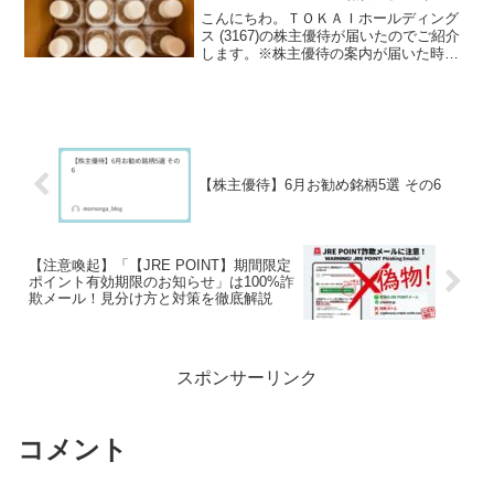
こんにちわ。ＴＯＫＡＩホールディング
ス (3167)の株主優待が届いたのでご紹介
します。※株主優待の案内が届いた時の
記事は、「ＴＯＫＡＩホールディング
ス」です。
【株主優待】6月お勧め銘柄5選 その6
【注意喚起】「【JRE POINT】期間限定
ポイント有効期限のお知らせ」は100%詐
欺メール！見分け方と対策を徹底解説
スポンサーリンク
コメント