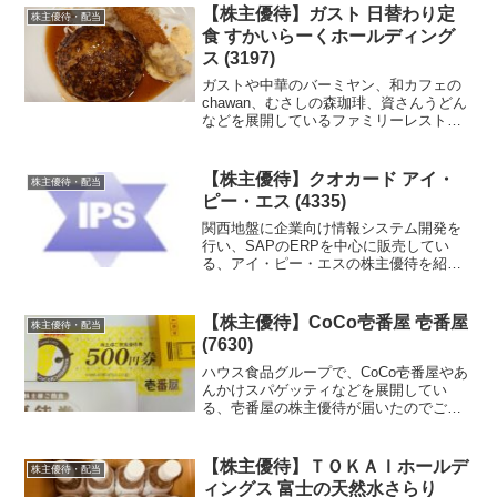
【株主優待】ガスト 日替わり定
株主優待・配当
食 すかいらーくホールディング
ス (3197)
ガストや中華のバーミヤン、和カフェの
chawan、むさしの森珈琲、資さんうどん
などを展開しているファミリーレストラ
ンの最大手、すかいらーくホールディン
グスの株主優待を使ってガストで食事を
してきました！
【株主優待】クオカード アイ・
株主優待・配当
ピー・エス (4335)
関西地盤に企業向け情報システム開発を
行い、SAPのERPを中心に販売してい
る、アイ・ピー・エスの株主優待を紹介
します。
【株主優待】CoCo壱番屋 壱番屋
株主優待・配当
(7630)
ハウス食品グループで、CoCo壱番屋やあ
んかけスパゲッティなどを展開してい
る、壱番屋の株主優待が届いたのでご紹
介します。
【株主優待】ＴＯＫＡＩホールデ
株主優待・配当
ィングス 富士の天然水さらり