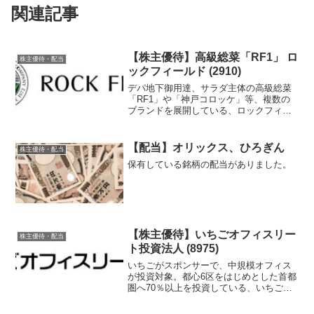
関連記事
【株主優待】高級総菜「RF1」 ロ
株主優待・配当
ックフィールド (2910)
デパ地下御用達、サラダ主体の高級総菜
「RF1」や「神戸コロッケ」等、複数の
ブランドを展開している、ロックフィー
ルドの株主優待を紹介します。
【配当】オリックス、ひろぎん
株主優待・配当
保有している銘柄の配当がありました。
【株主優待】いちごオフィスリー
株主優待・配当
ト投資法人 (8975)
いちごがスポンサーで、中規模オフィス
が投資対象。都心6区をはじめとした首都
圏へ70％以上を投資している、いちごオ
フィスリート投資法人の株主優待を紹介
します。