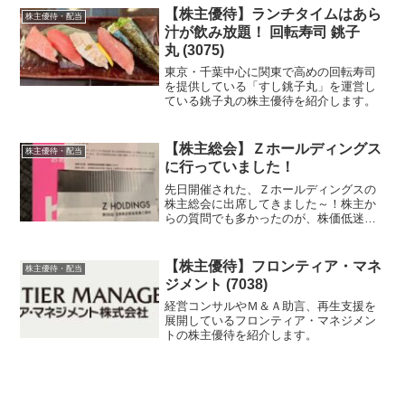
【株主優待】ランチタイムはあら
株主優待・配当
汁が飲み放題！ 回転寿司 銚子
丸 (3075)
東京・千葉中心に関東で高めの回転寿司
を提供している「すし銚子丸」を運営し
ている銚子丸の株主優待を紹介します。
【株主総会】Ｚホールディングス
株主優待・配当
に行っていました！
先日開催された、Ｚホールディングスの
株主総会に出席してきました～！株主か
らの質問でも多かったのが、株価低迷関
連です。日経の調子がいいのにZホールデ
ィングスだけ低迷だし、PBR1倍割れして
いるのに対策していない、自社株買いの
【株主優待】フロンティア・マネ
株主優待・配当
予定はあるのか？といった株価を上げて
ジメント (7038)
くれ・・・という悲鳴です(笑)
経営コンサルやＭ＆Ａ助言、再生支援を
展開しているフロンティア・マネジメン
トの株主優待を紹介します。