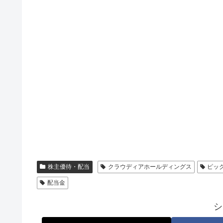
株主優待・配当
クラウディアホールディングス
ピッ
配当金
シ