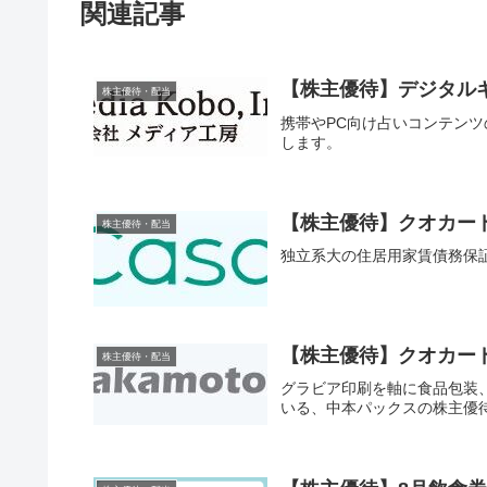
関連記事
【株主優待】デジタルギフ
株主優待・配当
携帯やPC向け占いコンテン
します。
【株主優待】クオカード Ca
株主優待・配当
独立系大の住居用家賃債務保証
【株主優待】クオカード 
株主優待・配当
グラビア印刷を軸に食品包装
いる、中本パックスの株主優