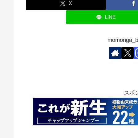
X
LINE
momonga
スポ