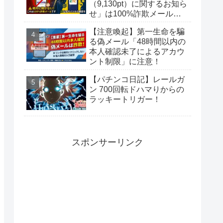
（9,130pt）に関するお知ら
せ」は100%詐欺メール！
偽サイトに要注意
【注意喚起】第一生命を騙
る偽メール「48時間以内の
本人確認未了によるアカウ
ント制限」に注意！
【パチンコ日記】レールガ
ン 700回転ドハマりからの
ラッキートリガー！
スポンサーリンク