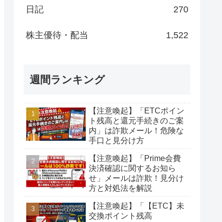
日記
270
株主優待・配当
1,522
週間ランキング
【注意喚起】「ETCポイン
ト残高と還元手続きのご案
内」は詐欺メール！危険な
手口と見分け方
【注意喚起】「Prime会費
決済確認に関するお知ら
せ」メールは詐欺！見分け
方と対処法を解説
【注意喚起】「【ETC】未
交換ポイント残高