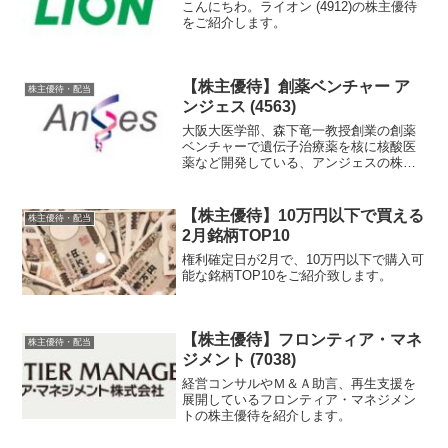
こんにちわ。ライオン (4912)の株主優待
をご紹介します。
【株主優待】創薬ベンチャー ア
株主優待・配当
ンジェス (4563)
大阪大医学部、森下竜一教授創業の創薬
ベンチャーで遺伝子治療薬を核に核酸医
薬など開発している、アンジェスの株主
優待を紹介します。
【株主優待】10万円以下で買える
株主優待・配当
2月銘柄TOP10
権利確定日が2月で、10万円以下で購入可
能な銘柄TOP10をご紹介致します。
【株主優待】フロンティア・マネ
株主優待・配当
ジメント (7038)
経営コンサルやＭ＆Ａ助言、再生支援を
展開しているフロンティア・マネジメン
トの株主優待を紹介します。