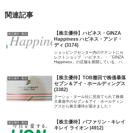
関連記事
【株主優待】ハピネス・GINZA
株主優待・配当
Happiness ハピネス・アンド・
ディ (3174)
ショッピングセンター内のテナントにセ
レクトショップ「ハピネス」・「GINZA
Happiness」の店舗を展開している、ハピ
ネス・アンド・ディの株主優待を紹介し
ます。
【株主優待】TOB撤回で株価暴落
株主優待・配当
セブン＆アイ・ホールディングス
(3382)
クーシュ・タール社に見捨てられて株価
大暴落中のセブン＆アイ・ホールディン
グスから株主優待が届きました！
【株主優待】バファリン・キレイ
株主優待・配当
キレイ ライオン (4912)