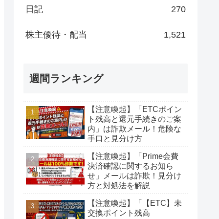
日記
270
株主優待・配当
1,521
週間ランキング
【注意喚起】「ETCポイン
ト残高と還元手続きのご案
内」は詐欺メール！危険な
手口と見分け方
【注意喚起】「Prime会費
決済確認に関するお知ら
せ」メールは詐欺！見分け
方と対処法を解説
【注意喚起】「【ETC】未
交換ポイント残高