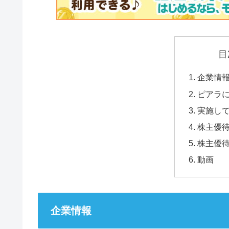
目
企業情
ピアラ
実施し
株主優
株主優
動画
企業情報