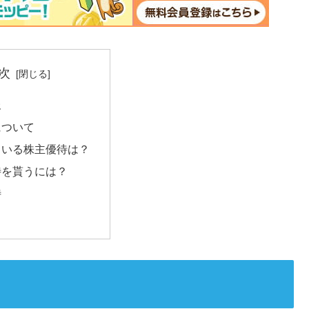
次
報
について
ている株主優待は？
待を貰うには？
待