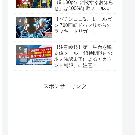
（9,130pt）に関するお知ら
せ」は100%詐欺メール！
偽サイトに要注意
【パチンコ日記】レールガ
ン 700回転ドハマりからの
ラッキートリガー！
【注意喚起】第一生命を騙
る偽メール「48時間以内の
本人確認未了によるアカウ
ント制限」に注意！
スポンサーリンク