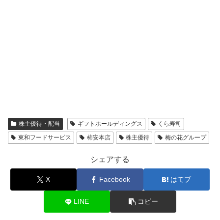
株主優待・配当
ギフトホールディングス
くら寿司
東和フードサービス
柿安本店
株主優待
梅の花グループ
シェアする
X
Facebook
はてブ
LINE
コピー