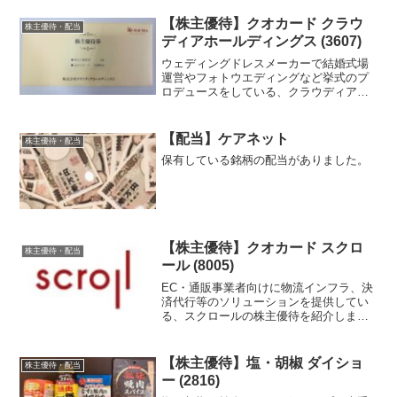
【株主優待】クオカード クラウ
株主優待・配当
ディアホールディングス (3607)
ウェディングドレスメーカーで結婚式場
運営やフォトウエディングなど挙式のプ
ロデュースをしている、クラウディアホ
ールディングスから株主優待が届いたの
でご紹介します。
【配当】ケアネット
株主優待・配当
保有している銘柄の配当がありました。
【株主優待】クオカード スクロ
株主優待・配当
ール (8005)
EC・通販事業者向けに物流インフラ、決
済代行等のソリューションを提供してい
る、スクロールの株主優待を紹介しま
す。
【株主優待】塩・胡椒 ダイショ
株主優待・配当
ー (2816)