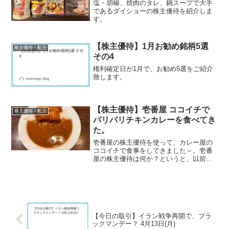
塩・胡椒、焼肉のタレ、鍋スープで大手
であるダイショーの株主優待を紹介しま
す。
【株主優待】1月お勧め銘柄5選
株主優待・配当
その4
権利確定日が1月で、お勧め5選をご紹介
致します。
【株主優待】壱番屋 ココイチで
株主優待・配当
パリパリチキンカレーを食べてき
た。
壱番屋の株主優待を使って、カレー屋の
ココイチで食事をしてきました～。壱番
屋の株主優待は何か？というと、以前、
壱番の株主優待が届いたという記事を投
稿しましたが、ココイチ等で使える食事
券です。頼んだのが、パリパリチキンカ
レーです。チキンカツカレ...
【今日の取引】イラン戦争再開で、ブラ
ックマンデー？ 4月13日(月)