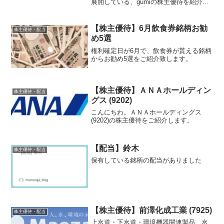
展開している、gumiの株主優待を紹介し
ます。
【株主優待】6月飲食券銘柄お勧
株主優待・配当
め5選
権利確定日が6月で、飲食券が貰える銘柄
からお勧め5選をご紹介致します。
【株主優待】ＡＮＡホールディン
株主優待・配当
グス (9202)
こんにちわ。ＡＮＡホールディングス
(9202)の株主優待をご紹介します。
【配当】鈴木
株主優待・配当
保有している銘柄の配当がありました
【株主優待】前澤化成工業 (7925)
株主優待・配当
上水道・下水道・環境機器関連製品、水