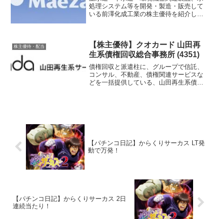
処理システム等を開発・製造・販売して
いる前澤化成工業の株主優待を紹介しま
す。
【株主優待】クオカード 山田再
株主優待・配当
生系債権回収総合事務所 (4351)
債権回収と派遣柱に、グループで信託、
コンサル、不動産、債権関連サービスな
どを一括提供している、山田再生系債権
回収総合事務所の株主優待を紹介しま
す。
【パチンコ日記】からくりサーカス LT発
動で万発！
【パチンコ日記】からくりサーカス 2日
連続当たり！