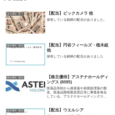
【配当】ビックカメラ 他
株主優待・配当
保有している銘柄の配当がありました。
【配当】円谷フィールズ・植木組
株主優待・配当
他
保有している銘柄の配当がありました
【株主優待】アステナホールディ
株主優待・配当
ングス (8095)
医薬品等卸から後発薬や表面処理薬の製
造、医薬品開発製造受託等に事業多角化
している、アステナホールディングスの
株主優待を紹介します。
【配当】ウエルシア
株主優待・配当