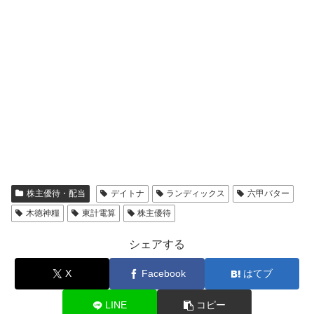
株主優待・配当
デイトナ
ランディックス
六甲バター
木徳神糧
東計電算
株主優待
シェアする
X
Facebook
はてブ
LINE
コピー