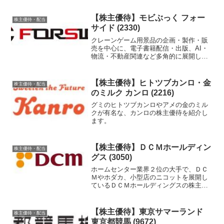
【株主優待】モビぶっく フォー
株主優待・配当
サイド (2330)
クレーンゲーム用景品の企画・製作・販
売を中心に、電子書籍配信・出版、AI・
物流・不動産関連など多角的に展開して
いる、フォーサイドの株主優待を紹介し
ます。
【株主優待】ヒトツブカンロ・金
株主優待・配当
のミルク カンロ (2216)
グミのヒトツブカンロやアメの金のミル
クが有名な、カンロの株主優待を紹介し
ます。
【株主優待】ＤＣＭホールディン
株主優待・配当
グス (3050)
ホームセンター業界２位の大手で、ＤＣ
Ｍやホダカ、小型店のニコットを展開し
ているＤＣＭホールディングスの株主優
待を紹介します。
【株主優待】東京サマーランド
株主優待・配当
東京都競馬 (9672)