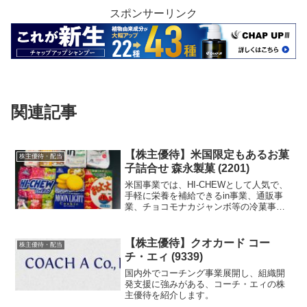
スポンサーリンク
関連記事
【株主優待】米国限定もあるお菓
株主優待・配当
子詰合せ 森永製菓 (2201)
米国事業では、HI-CHEWとして人気で、
手軽に栄養を補給できるin事業、通販事
業、チョコモナカジャンボ等の冷菓事業
等、菓子事業以外にも展開している森永
製菓の株主優待を紹介します。
【株主優待】クオカード コー
株主優待・配当
チ・エィ (9339)
国内外でコーチング事業展開し、組織開
発支援に強みがある、コーチ・エィの株
主優待を紹介します。