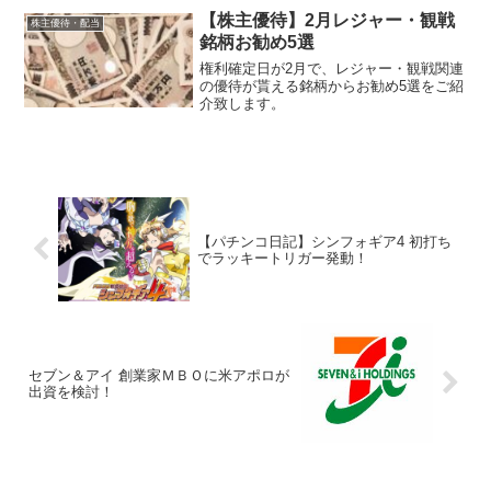
【株主優待】2月レジャー・観戦
株主優待・配当
銘柄お勧め5選
権利確定日が2月で、レジャー・観戦関連
の優待が貰える銘柄からお勧め5選をご紹
介致します。
【パチンコ日記】シンフォギア4 初打ち
でラッキートリガー発動！
セブン＆アイ 創業家ＭＢＯに米アポロが
出資を検討！