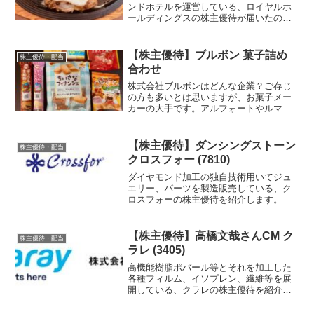
ンドホテルを運営している、ロイヤルホ
ールディングスの株主優待が届いたので
紹介します。
【株主優待】ブルボン 菓子詰め
株主優待・配当
合わせ
株式会社ブルボンはどんな企業？ご存じ
の方も多いとは思いますが、お菓子メー
カーの大手です。アルフォートやルマン
ド、プチシリーズ等の人気シリーズを展
開している企業です。個人的には小麦粉
を使った美味しいお菓子が多いイメージ
【株主優待】ダンシングストーン
株主優待・配当
です。
クロスフォー (7810)
ダイヤモンド加工の独自技術用いてジュ
エリー、パーツを製造販売している、ク
ロスフォーの株主優待を紹介します。
【株主優待】高橋文哉さんCM ク
株主優待・配当
ラレ (3405)
高機能樹脂ポバール等とそれを加工した
各種フィルム、イソプレン、繊維等を展
開している、クラレの株主優待を紹介し
ます。