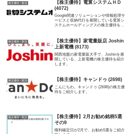
【株主優待】電算システムＨＤ
株主優待・配当
(4072)
Google関連ソリューションや情報処理サ
ービスと収納代行を展開している電算シ
ステムホールディングスの株主優待を紹
介します。
【株主優待】家電量販店 Joshin
株主優待・配当
上新電機 (8173)
関西地盤の家電量販大手で、Joshinを展
開している、上新電機の株主優待を紹介
します。
【株主優待】キャンドゥ (2698)
株主優待・配当
こんにちわ。キャンドゥ (2698)の株主優
待をご紹介します。
【株主優待】2月お勧め銘柄5選
株主優待・配当
その9
権利確定日が2月で、お勧め5選をご紹介