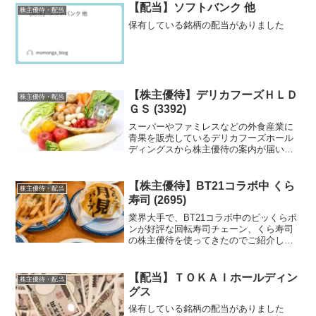
【配当】ソフトバンク 他
株主優待・配当
保有している銘柄の配当がありました
【株主優待】デリカフーズＨＬＤ
株主優待・配当
ＧＳ (3392)
スーパーやファミレスなどの外食産業に
青果を販売しているデリカフーズホール
ディングスから株主優待の案内が届いた
のでご紹介します。
【株主優待】BT21コラボ中 くら
株主優待・配当
寿司 (2695)
業界大手で、BT21コラボ中のビッくらポ
ンが好評な回転寿司チェーン、くら寿司
の株主優待を使ってきたのでご紹介しま
す。
【配当】ＴＯＫＡＩホールディン
株主優待・配当
グス
保有している銘柄の配当がありました