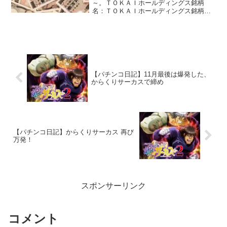
～。ＴＯＫＡＩホールディングス銘柄
名：ＴＯＫＡＩホールディングス銘柄コ
ード：3167配当：16円（1株あたり）株
主優待が届いた時の記事は「ＴＯＫＡＩ
ホールディングス ミネラルウォーター」
です。
【パチンコ日記】11月最後は爆発した、
からくりサーカスで締め
【パチンコ日記】からくりサーカス 再び
万発！
スポンサーリンク
コメント