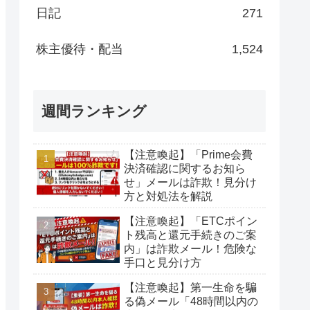
日記
271
株主優待・配当
1,524
週間ランキング
【注意喚起】「Prime会費
決済確認に関するお知ら
せ」メールは詐欺！見分け
方と対処法を解説
【注意喚起】「ETCポイン
ト残高と還元手続きのご案
内」は詐欺メール！危険な
手口と見分け方
【注意喚起】第一生命を騙
る偽メール「48時間以内の