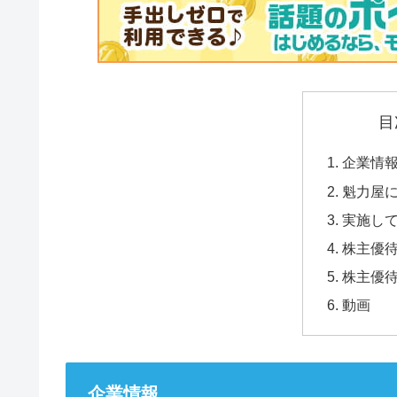
目
企業情
魁力屋
実施し
株主優
株主優
動画
企業情報