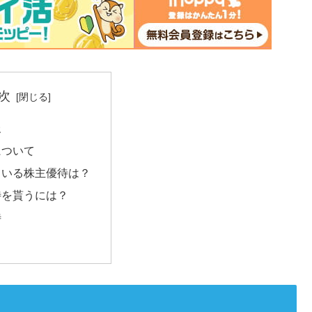
次
報
について
ている株主優待は？
待を貰うには？
待