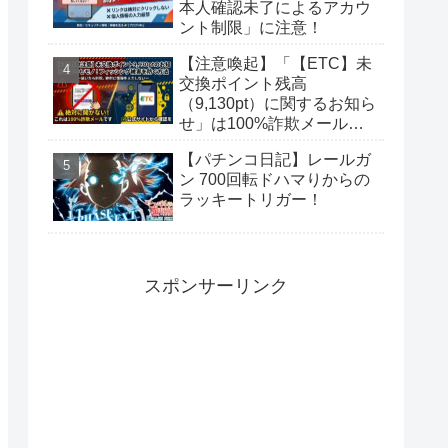
本人確認未了によるアカウ
ント制限」に注意！
【注意喚起】「【ETC】未
交換ポイント残高
（9,130pt）に関するお知ら
せ」は100%詐欺メール！
偽サイトに要注意
【パチンコ日記】レールガ
ン 700回転ドハマりからの
ラッキートリガー！
スポンサーリンク