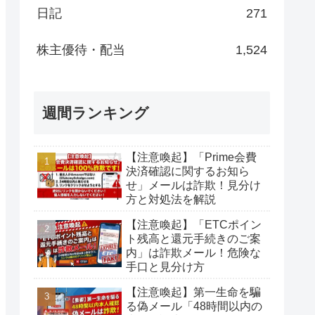
日記
271
株主優待・配当
1,524
週間ランキング
【注意喚起】「Prime会費
決済確認に関するお知ら
せ」メールは詐欺！見分け
方と対処法を解説
【注意喚起】「ETCポイン
ト残高と還元手続きのご案
内」は詐欺メール！危険な
手口と見分け方
【注意喚起】第一生命を騙
る偽メール「48時間以内の