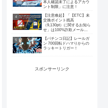
本人確認未了によるアカウ
ント制限」に注意！
【注意喚起】「【ETC】未
交換ポイント残高
（9,130pt）に関するお知ら
せ」は100%詐欺メール！
偽サイトに要注意
【パチンコ日記】レールガ
ン 700回転ドハマりからの
ラッキートリガー！
スポンサーリンク