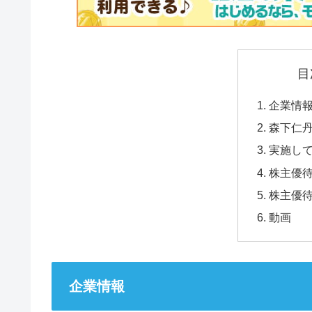
目
企業情
森下仁
実施し
株主優
株主優
動画
企業情報