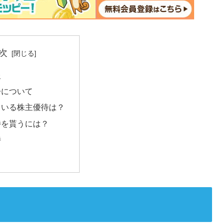
次
報
丹について
ている株主優待は？
待を貰うには？
待