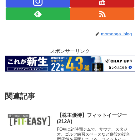
momonga_blog
スポンサーリンク
関連記事
【株主優待】フィットイージー
株主優待・配当
(212A)
FC軸に24時間ジムで、サウナ、スタジ
オ、ゴルフ練習スペースなど併設の複合
型店舗を展開している、フィットイージ