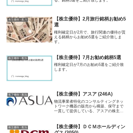
る、銘柄5選をご紹介致します。
【株主優待】2月旅行銘柄お勧め5
株主優待・配当
選
権利確定日が2月で、旅行関連の優待が貰
える銘柄からお勧め5選をご紹介致しま
す。
【株主優待】7月お勧め銘柄5選
株主優待・配当
権利確定日が7月のお勧め5選をご紹介致
します。
【株主優待】アスア (246A)
株主優待・配当
物流事業者特化のコンサルティングネッ
トワーク機器の販売から構築、保守まで
一貫して提供している、アスアの株主優
待を紹介します。
【株主優待】ＤＣＭホールディン
株主優待・配当
グス (3050)