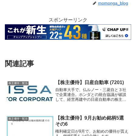
momonga_blog
スポンサーリンク
関連記事
【株主優待】日産自動車 (7201)
株主優待・配当
自動車大手で、仏ルノー・三菱自と３社
で企業連合。ホンダとの統合協議が破談
して、経営再建中の日産自動車の株主優
待を紹介します。
【株主優待】9月お勧め銘柄5選
株主優待・配当
その6
権利確定日が9月で、お勧めの優待が貰え