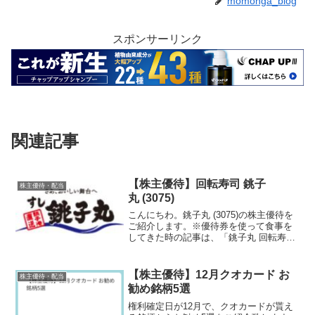
momonga_blog
スポンサーリンク
関連記事
【株主優待】回転寿司 銚子
株主優待・配当
丸 (3075)
こんにちわ。銚子丸 (3075)の株主優待を
ご紹介します。※優待券を使って食事を
してきた時の記事は、「銚子丸 回転寿司
でランチ」です。
【株主優待】12月クオカード お
株主優待・配当
勧め銘柄5選
権利確定日が12月で、クオカードが貰え