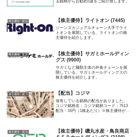
る銘柄からお勧め5選をご紹介致します。
【株主優待】ライトオン (7445)
株主優待・配当
ジーンズカジュアルチェーン大手でライ
トオンを展開している、ライトオンの株
主優待を紹介します。
【株主優待】サガミホールディン
株主優待・配当
グス (9900)
サガミなど麺類主体の外食チェーンを展
開している、サガミホールディングスの
株主優待を紹介します。
【配当】コジマ
株主優待・配当
保有している銘柄の配当がありました。
コジマ銘柄名：コジマ銘柄コード：7513
配当：16円（1株あたり）※株主優待が届
いた時の記事は、「コジマ 買物優待券」
です。
【株主優待】磯丸水産・鳥良商店
株主優待・配当