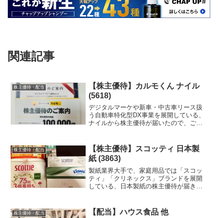
関連記事
【株主優待】カルモくん ナイル
株主優待・配当
(5618)
デジタルマーケや新車・中古車リース扱
う自動車特化型DX事業を展開している、
ナイルから株主優待が届いたので、ご紹
介します。
【株主優待】スコッティ 日本製
株主優待・配当
紙 (3863)
製紙業界大手で、家庭用品では「スコッ
ティ」「クリネックス」ブランドを展開
している、日本製紙の株主優待が届きま
した！
【配当】ハウス食品 他
株主優待・配当