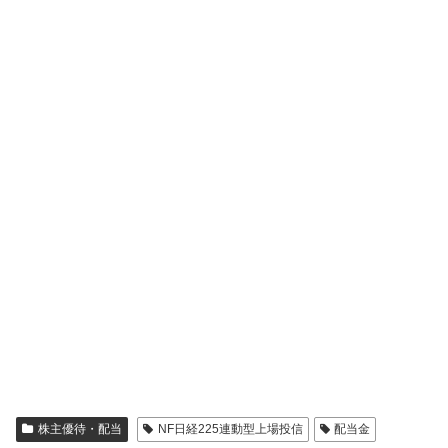
株主優待・配当
NF日経225連動型上場投信
配当金