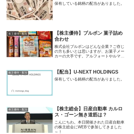
保有している銘柄の配当がありました。
【株主優待】ブルボン 菓子詰め
株主優待・配当
合わせ
株式会社ブルボンはどんな企業？ご存じ
の方も多いとは思いますが、お菓子メー
カーの大手です。アルフォートやルマン
ド、プチシリーズ等の人気シリーズを展
開している企業です。個人的には小麦粉
を使った美味しいお菓子が多いイメージ
【配当】U-NEXT HOLDINGS
株主優待・配当
です。
保有している銘柄の配当がありました。
【株主総会】日産自動車 カルロ
株主優待・配当
ス・ゴーン無き道筋は？
こんにちわ。本日開催された日産自動車
の株主総会にWEBで参加してきました
～！