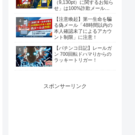
（9,130pt）に関するお知ら
せ」は100%詐欺メール！
偽サイトに要注意
【注意喚起】第一生命を騙
る偽メール「48時間以内の
本人確認未了によるアカウ
ント制限」に注意！
【パチンコ日記】レールガ
ン 700回転ドハマりからの
ラッキートリガー！
スポンサーリンク