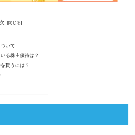
次
報
について
ている株主優待は？
待を貰うには？
待