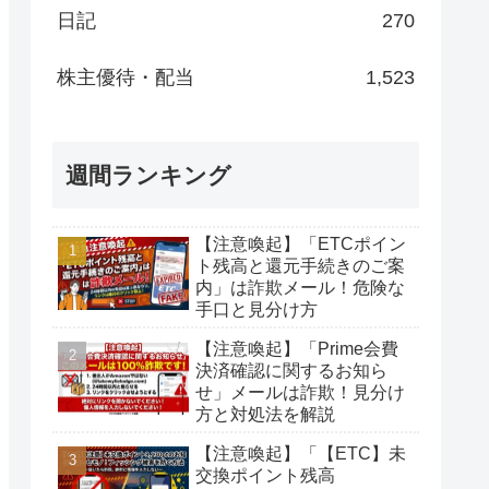
日記
270
株主優待・配当
1,523
週間ランキング
【注意喚起】「ETCポイン
ト残高と還元手続きのご案
内」は詐欺メール！危険な
手口と見分け方
【注意喚起】「Prime会費
決済確認に関するお知ら
せ」メールは詐欺！見分け
方と対処法を解説
【注意喚起】「【ETC】未
交換ポイント残高