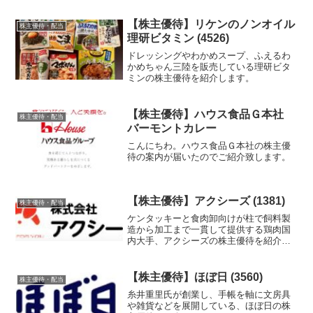
【株主優待】リケンのノンオイル
株主優待・配当
理研ビタミン (4526)
ドレッシングやわかめスープ、ふえるわ
かめちゃん三陸を販売している理研ビタ
ミンの株主優待を紹介します。
【株主優待】ハウス食品Ｇ本社
株主優待・配当
バーモントカレー
こんにちわ。ハウス食品Ｇ本社の株主優
待の案内が届いたのでご紹介致します。
【株主優待】アクシーズ (1381)
株主優待・配当
ケンタッキーと食肉卸向けが柱で飼料製
造から加工まで一貫して提供する鶏肉国
内大手、アクシーズの株主優待を紹介し
ます。
【株主優待】ほぼ日 (3560)
株主優待・配当
糸井重里氏が創業し、手帳を軸に文房具
や雑貨などを展開している、ほぼ日の株