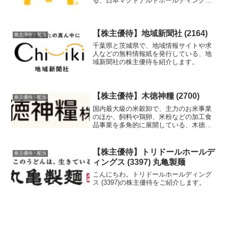
る、日本マクドナルドホールディングス
の株主優待を紹介します。
【株主優待】地域新聞社 (2164)
株主優待・配当
千葉県と茨城県で、地域情報サイトや求
人などの無料情報紙を発行している、地
域新聞社の株主優待を紹介します。
【株主優待】木徳神糧 (2700)
株主優待・配当
国内最大級の米穀卸で、主力のお米事業
のほか、飼料や鶏卵、米粉などの加工食
品事業を多角的に展開している、木徳神
糧の株主優待を紹介します。
【株主優待】トリドールホールデ
株主優待・配当
ィングス (3397) 丸亀製麺
こんにちわ。トリドールホールディング
ス (3397)の株主優待をご紹介します。