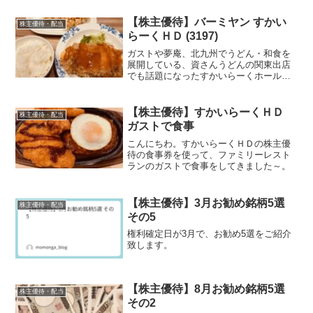
【株主優待】バーミヤン すかい
株主優待・配当
らーくＨＤ (3197)
ガストや夢庵、北九州でうどん・和食を
展開している、資さんうどんの関東出店
でも話題になったすかいらーくホールデ
ィングスの株主優待を紹介します。
【株主優待】すかいらーくＨＤ
株主優待・配当
ガストで食事
こんにちわ。すかいらーくＨＤの株主優
待の食事券を使って、ファミリーレスト
ランのガストで食事をしてきました～。
【株主優待】3月お勧め銘柄5選
株主優待・配当
その5
権利確定日が3月で、お勧め5選をご紹介
致します。
【株主優待】8月お勧め銘柄5選
株主優待・配当
その2