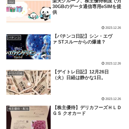
楽天グループ、株主優待制度で月
日記
30GBのデータ通信専用eSIMを提
供
2023.12.26
【パチンコ日記】シン・エヴ
パチンコ
ァ STスルーからの爆連？
2023.12.26
【デイトレ日記】12月26日
今日の日経
（火）日経は静かな1日。
2023.12.26
【株主優待】デリカフーズＨＬＤ
株主優待・配当
ＧＳ クオカード