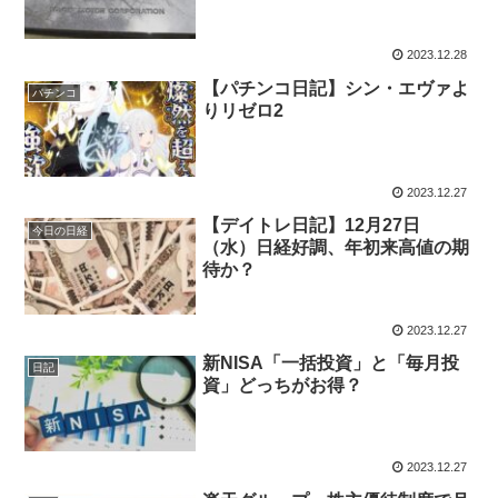
2023.12.28
【パチンコ日記】シン・エヴァよ
パチンコ
りリゼロ2
2023.12.27
【デイトレ日記】12月27日
今日の日経
（水）日経好調、年初来高値の期
待か？
2023.12.27
新NISA「一括投資」と「毎月投
日記
資」どっちがお得？
2023.12.27