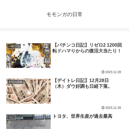
モモンガの日常
【パチンコ日記】リゼロ2 1200回
パチンコ
転ドハマりからの復活大当たり！
2023.12.28
【デイトレ日記】12月28日
今日の日経
（木）ダウ好調も日経下落。
2023.12.28
トヨタ、世界生産が過去最高
日記