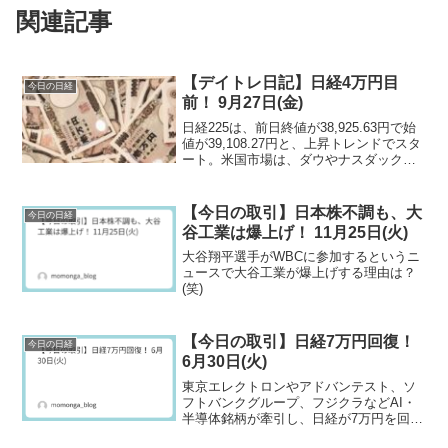
関連記事
【デイトレ日記】日経4万円目
今日の日経
前！ 9月27日(金)
日経225は、前日終値が38,925.63円で始
値が39,108.27円と、上昇トレンドでスタ
ート。米国市場は、ダウやナスダック、S
＆P500が揃って上昇。特に、S＆P500が
過去最高値を更新するなど絶好調。新規
失業保険申請件数の内容が好感とされて
【今日の取引】日本株不調も、大
今日の日経
もよう。
谷工業は爆上げ！ 11月25日(火)
大谷翔平選手がWBCに参加するというニ
ュースで大谷工業が爆上げする理由は？
(笑)
【今日の取引】日経7万円回復！
今日の日経
6月30日(火)
東京エレクトロンやアドバンテスト、ソ
フトバンクグループ、フジクラなどAI・
半導体銘柄が牽引し、日経が7万円を回復
する。日経・TOPIX、グロースの全てが