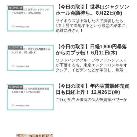
上昇するも、半数の銘柄が下落してお
り、日本市場全体が上昇しているという
【今日の取引】世界はジャクソン
今日の日経
相場ではなかった。
ホール会議待ち。 8月22日(金)
サイボウズは下落したので損切したら、
1％上昇で着地するという最悪の結果に。
絶対に許さん！
【今日の取引】日経1,800円暴落
今日の日経
からのプラ転！ 6月11日(木)
ソフトバンクグループやアドバンテスト
が下落するも、東京エレクトロンやキオ
クシア、イビデンなどが牽引し、暴落か
らマイ転、日経上昇となる。
【今日の取引】年内実質最終売買
今日の日経
日も日経上昇！ 12月26日(金)
これが配当＆優待の個人投資家パワーか