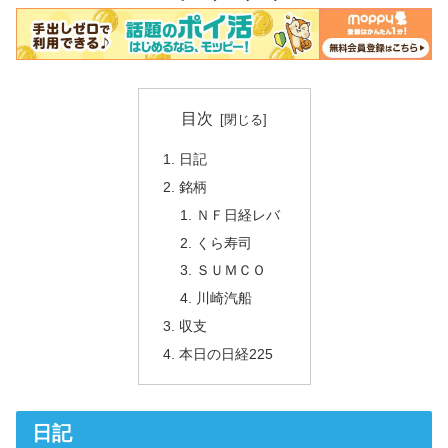
目次
日記
銘柄
ＮＦ日経レバ
くら寿司
ＳＵＭＣＯ
川崎汽船
収支
本日の日経225
日記