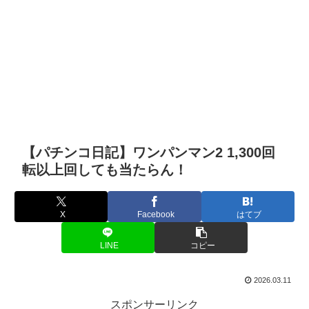
【パチンコ日記】ワンパンマン2 1,300回
転以上回しても当たらん！
X
Facebook
はてブ
LINE
コピー
2026.03.11
スポンサーリンク