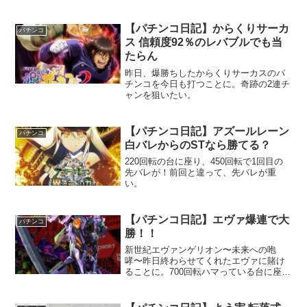
【パチンコ日記】からくりサーカ
パチンコ
ス 信頼度92％のレバブルでも当
たらん
昨日、爆勝ちしたからくりサーカスのパ
チンコを今日も打つことに。奇跡の2連チ
ャンを狙いたい。
【パチンコ日記】アズールレーン
パチンコ
白バレからのSTなら勝てる？
220回転の台に座り、450回転で1回目の
先バレが！前回と違って、先バレが重
い。
【パチンコ日記】エヴァ爆連で大
パチンコ
勝！！
新世紀エヴァンゲリオン〜未来への咆
哮〜昨日終わらせてくれたエヴァに賭け
ることに。700回転ハマっている台に座
り、全然回らないな～と思って、やっと1
回入ったと思ったら、銀シャッターから
の夕日からのエア～！しかも、ドデカア