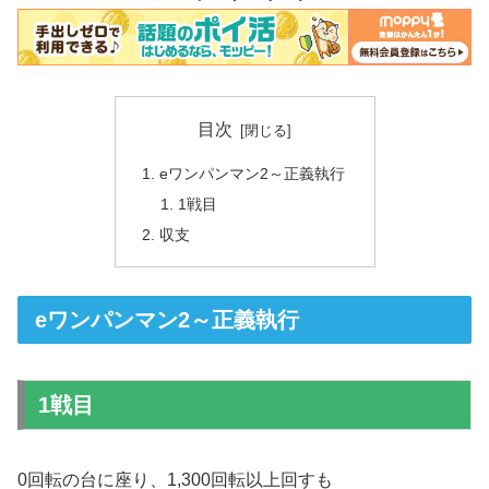
目次
eワンパンマン2～正義執行
1戦目
収支
eワンパンマン2～正義執行
1戦目
0回転の台に座り、1,300回転以上回すも