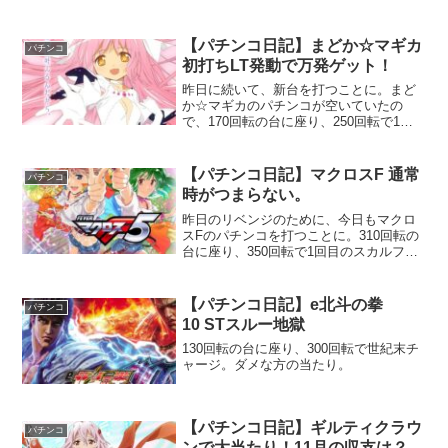
のインフラが鳴って、ST突入です！何十
万使ったか分からないけど、やっとSTに
突入できたので、爆連したい。
【パチンコ日記】まどか☆マギカ
パチンコ
初打ちLT発動で万発ゲット！
昨日に続いて、新台を打つことに。まど
か☆マギカのパチンコが空いていたの
で、170回転の台に座り、250回転で1回
目のキュゥべえ先告知が（どんな奇
跡）！
【パチンコ日記】マクロスF 通常
パチンコ
時がつまらない。
昨日のリベンジのために、今日もマクロ
スFのパチンコを打つことに。310回転の
台に座り、350回転で1回目のスカルフラ
ッシュが！バトルSPリーチのアルトリー
チに発展して外れる。
【パチンコ日記】e北斗の拳
パチンコ
10 STスルー地獄
130回転の台に座り、300回転で世紀末チ
ャージ。ダメな方の当たり。
【パチンコ日記】ギルティクラウ
パチンコ
ンで大当たり！11月の収支は？