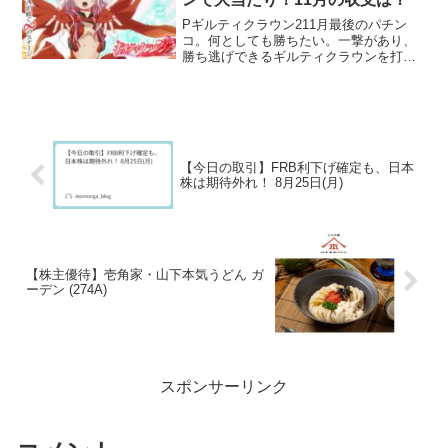
Pギルティクラウン211月最後のパチン
コ。何としても勝ちたい。一撃があり、
勝ち逃げできるギルティクラウンを打つ
ことに。0回転の台に座り、140回転で先
読みが！ガジェット（リモコン）？の保
留がクマさんスタンプの紫に育って、い
のりSPリーチのThe Everlasting Guilty
Crownに発展。見事に・・・外れる。
【今日の取引】FRB利下げ確定も、日本
株は期待外れ！ 8月25日(月)
【株主優待】壱角家・山下本気うどん ガ
ーデン (274A)
スポンサーリンク