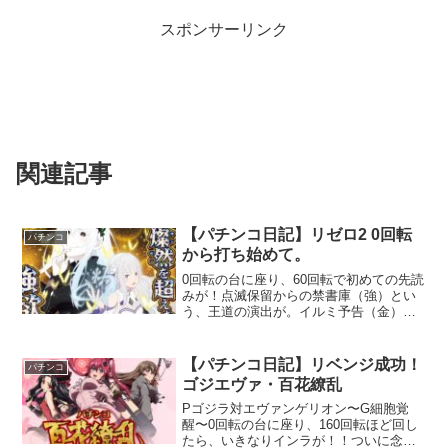
スポンサーリンク
関連記事
【パチンコ日記】リゼロ2 0回転
パチンコ
から打ち始めて。
0回転の台に座り、60回転で初めての先読
みが！点滅保留からの禁書庫（強）とい
う、王道の演出が。イルミ予告（金）が
出て、行けると思っていたら、強欲無し
の保留が紫。絶望SPリーチのガーフィー
ルに発展し、見事に外れる。前半は良か
【パチンコ日記】リベンジ成功！
パチンコ
ったのに、後半が地獄。
ゴジエヴァ・百花繚乱
Pゴジラ対エヴァンゲリオン〜G細胞覚
醒〜0回転の台に座り、160回転ほど回し
たら、いきなりインラが！！ついに念願