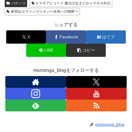
パチンコ
e マギアレコード 魔法少女まどか☆マギカ外伝
新世紀エヴァンゲリオン〜未来への咆哮〜
シェアする
X
Facebook
はてブ
LINE
コピー
momonga_blogをフォローする
momonga_blog