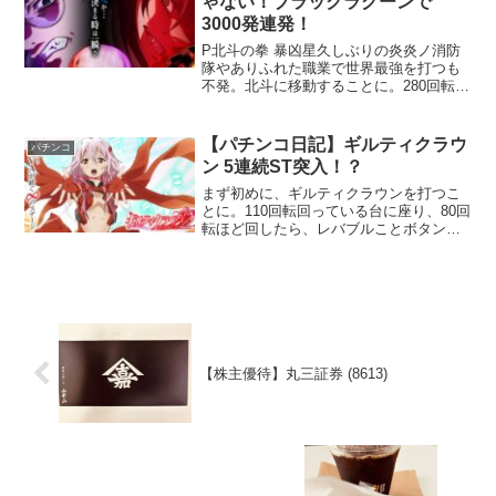
ゃない！ブラックラグーンで
3000発連発！
P北斗の拳 暴凶星久しぶりの炎炎ノ消防
隊やありふれた職業で世界最強を打つも
不発。北斗に移動することに。280回転の
台に座り、2回転目で神拳保留＋クレイジ
ーギア＋闘神化で見事に大当たり！2回転
で大当たりできて、ST行ければ爆連でき
【パチンコ日記】ギルティクラウ
パチンコ
る～と思い、運命のジャッジは・・・失
ン 5連続ST突入！？
敗。
まず初めに、ギルティクラウンを打つこ
とに。110回転回っている台に座り、80回
転ほど回したら、レバブルことボタンバ
イブが！！信頼度95％以上の体感確定の
演出が！DIVA絶叫予告も発生し、もうST
突入できるかしか興味が無くなっている
と、
【株主優待】丸三証券 (8613)