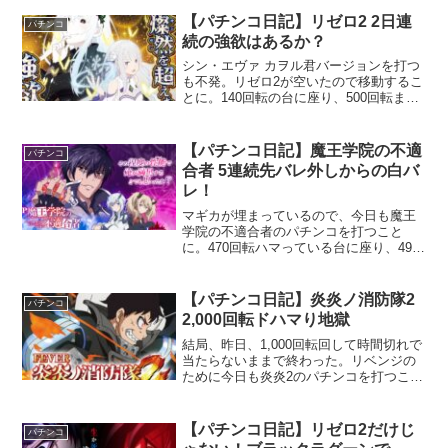
【パチンコ日記】リゼロ2 2日連
パチンコ
続の強欲はあるか？
シン・エヴァ カヲル君バージョンを打つ
も不発。リゼロ2が空いたので移動するこ
とに。140回転の台に座り、500回転まで
回すも不発。300回転以上回すも、1回も
先バレが来なかった～。
【パチンコ日記】魔王学院の不適
パチンコ
合者 5連続先バレ外しからの白バ
レ！
マギカが埋まっているので、今日も魔王
学院の不適合者のパチンコを打つこと
に。470回転ハマっている台に座り、490
回転で1回目の先ローリングが！緑保留
で、アノス班VSジェルガリーチに発展し
外れる。早めの先バレを生かせない。
【パチンコ日記】炎炎ノ消防隊2
パチンコ
2,000回転ドハマり地獄
結局、昨日、1,000回転回して時間切れで
当たらないままで終わった。リベンジの
ために今日も炎炎2のパチンコを打つこと
に。
【パチンコ日記】リゼロ2だけじ
パチンコ