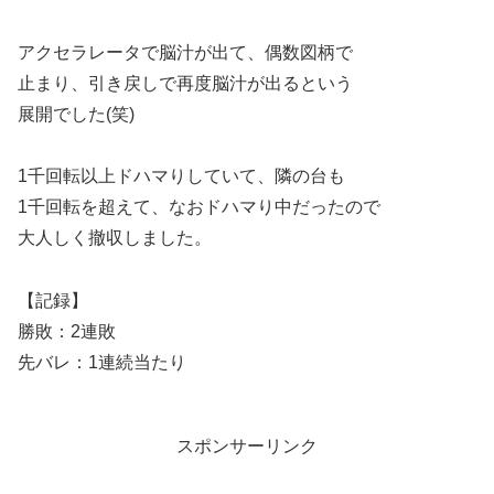
アクセラレータで脳汁が出て、偶数図柄で
止まり、引き戻しで再度脳汁が出るという
展開でした(笑)
1千回転以上ドハマりしていて、隣の台も
1千回転を超えて、なおドハマり中だったので
大人しく撤収しました。
【記録】
勝敗：2連敗
先バレ：1連続当たり
スポンサーリンク