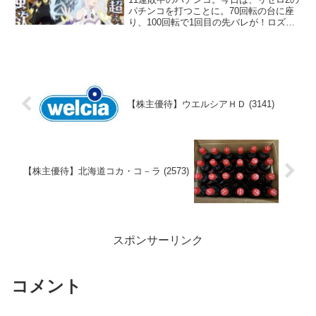
パチンコを打つことに。70回転の台に座
り、100回転で1回目の先バレが！ロズワ
ールの宣告予告＋死に戻りSPリーチのガ
ーフィールリーチに発展し外れる。ガー
フィールはガセ。
【株主優待】ウエルシアＨＤ (3141)
【株主優待】北海道コカ・コ－ラ (2573)
スポンサーリンク
コメント