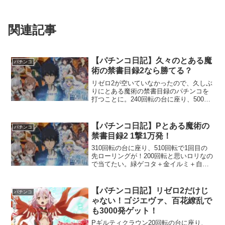
関連記事
【パチンコ日記】久々のとある魔
パチンコ
術の禁書目録2なら勝てる？
リゼロ2が空いていなかったので、久しぶ
りにとある魔術の禁書目録のパチンコを
打つことに。240回転の台に座り、500回
転で1回目の先ローリングが！先ロリが重
い。
【パチンコ日記】Pとある魔術の
パチンコ
禁書目録2 1撃1万発！
310回転の台に座り、510回転で1回目の
先ローリングが！200回転と思いロリなの
で当てたい。緑ゲコタ＋金イルミ＋自動
書記（ヨハネのペン）予告の御坂美琴の
麦野沈利リーチに発展。ゲコタに麦野は
ガセよ・・・と諦めていたら
【パチンコ日記】リゼロ2だけじ
パチンコ
ゃない！ゴジエヴァ、百花繚乱で
も3000発ゲット！
Pギルティクラウン20回転の台に座り、