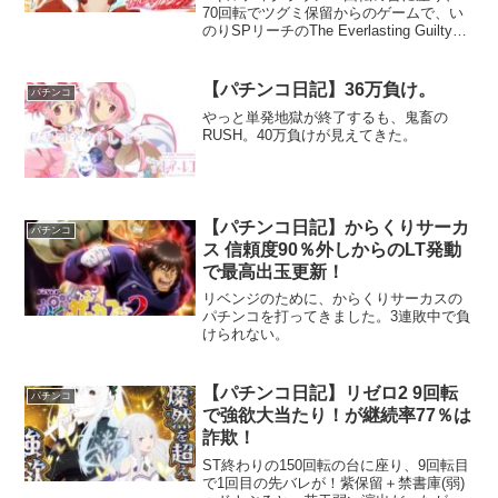
70回転でツグミ保留からのゲームで、い
のりSPリーチのThe Everlasting Guilty
Crownに発展するも外れる。まあ、レバ
ブルが来ていないので外れます。
【パチンコ日記】36万負け。
パチンコ
やっと単発地獄が終了するも、鬼畜の
RUSH。40万負けが見えてきた。
【パチンコ日記】からくりサーカ
パチンコ
ス 信頼度90％外しからのLT発動
で最高出玉更新！
リベンジのために、からくりサーカスの
パチンコを打ってきました。3連敗中で負
けられない。
【パチンコ日記】リゼロ2 9回転
パチンコ
で強欲大当たり！が継続率77％は
詐欺！
ST終わりの150回転の台に座り、9回転目
で1回目の先バレが！紫保留＋禁書庫(弱)