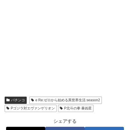
パチンコ
e Re:ゼロから始める異世界生活 season2
Pゴジラ対エヴァンゲリオン
P北斗の拳 暴凶星
シェアする