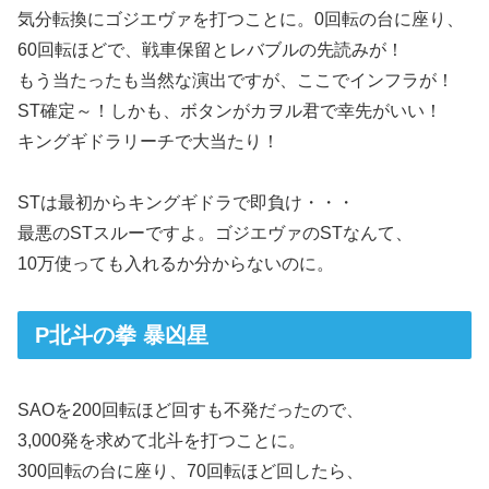
気分転換にゴジエヴァを打つことに。0回転の台に座り、
60回転ほどで、戦車保留とレバブルの先読みが！
もう当たったも当然な演出ですが、ここでインフラが！
ST確定～！しかも、ボタンがカヲル君で幸先がいい！
キングギドラリーチで大当たり！
STは最初からキングギドラで即負け・・・
最悪のSTスルーですよ。ゴジエヴァのSTなんて、
10万使っても入れるか分からないのに。
P北斗の拳 暴凶星
SAOを200回転ほど回すも不発だったので、
3,000発を求めて北斗を打つことに。
300回転の台に座り、70回転ほど回したら、