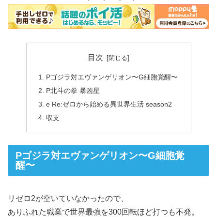
目次
Pゴジラ対エヴァンゲリオン〜G細胞覚醒〜
P北斗の拳 暴凶星
e Re:ゼロから始める異世界生活 season2
収支
Pゴジラ対エヴァンゲリオン〜G細胞覚
醒〜
リゼロ2が空いていなかったので、
ありふれた職業で世界最強を300回転ほど打つも不発。