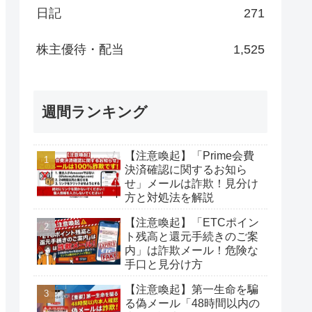
日記
271
株主優待・配当
1,525
週間ランキング
【注意喚起】「Prime会費
決済確認に関するお知ら
せ」メールは詐欺！見分け
方と対処法を解説
【注意喚起】「ETCポイン
ト残高と還元手続きのご案
内」は詐欺メール！危険な
手口と見分け方
【注意喚起】第一生命を騙
る偽メール「48時間以内の