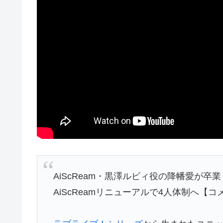
AiScReam・黒澤ルビィ役の降幡愛が
AiScReamリニューアルで4人体制へ【