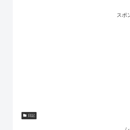
スポ
日記
シ