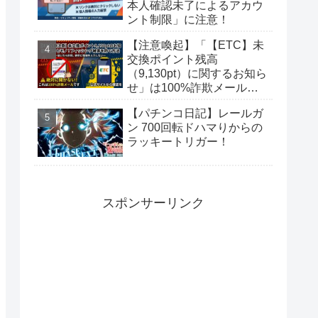
本人確認未了によるアカウ
ント制限」に注意！
【注意喚起】「【ETC】未
交換ポイント残高
（9,130pt）に関するお知ら
せ」は100%詐欺メール！
偽サイトに要注意
【パチンコ日記】レールガ
ン 700回転ドハマりからの
ラッキートリガー！
スポンサーリンク