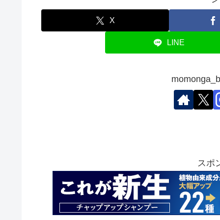
X
LINE
momonga
スポ