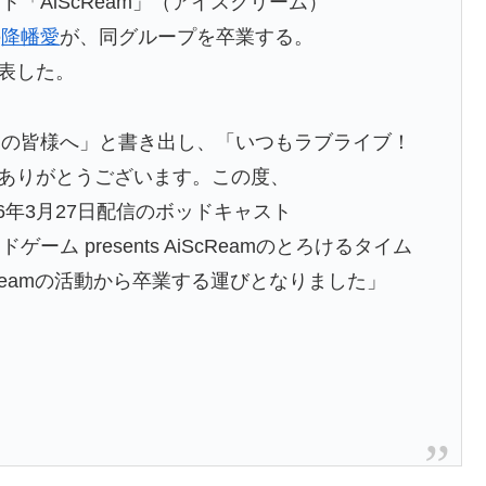
「AiScReam」（アイスクリーム）
の
降幡愛
が、同グループを卒業する。
発表した。
ンの皆様へ」と書き出し、「いつもラブライブ！
き、ありがとうございます。この度、
6年3月27日配信のボッドキャスト
 presents AiScReamのとろけるタイム
Reamの活動から卒業する運びとなりました」