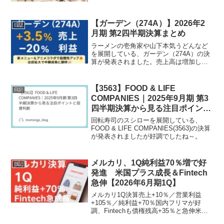
【ガーデン（274A）】2026年2
日記
月期 第2四半期決算まとめ
ラーメンの壱角家や山下本気うどんなど
を展開している、ガーデン（274A）の決
算が発表されました。売上高は増加した
ものの、それ以外は壊滅的な状況とな
り、今日も暴落中～。
【3563】FOOD & LIFE
日記
COMPANIES｜2025年9月期 第3
四半期決算から見る注目ポイント
と投資判断
回転寿司のスシローを展開している、
FOOD & LIFE COMPANIES(3563)の決算
が発表されましたが好調でしたね～。
メルカリ、1Q純利益70％増で好
日記
発進 米国プラス成長＆Fintech
急伸【2026年6月期1Q】
メルカリ1Q決算売上+10％／営業利益
+105％／純利益+70％国内フリマが好
調、Fintechも債権残高+35％と急伸米国
事業もプラス成長に転換！越境アプリを