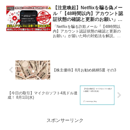
台湾・香港で開始し、世界展開へ
【注意喚起】Netflixを騙る偽メー
日記
ル「【48時間以内】アカウント認
証状態の確認と更新のお願い」は
100%詐欺！
「Netflixを騙る詐欺メール『【48時間以
内】アカウント認証状態の確認と更新の
お願い』が届いた時の対処法を解説。送
信元アドレスの見分け方や、情報を入力
してしまった場合の対策もまとめていま
す。これは100%フィッシング詐欺で
す！」などをブログ設定に入力するとア
クセスUPに効果的です。
【株主優待】8月お勧め銘柄5選 その3
【今日の取引】マイクロソフト4兆ドル達
成！ 8月1日(水)
スポンサーリンク