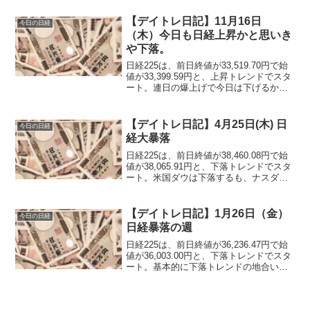
がる傾向かな～と思ったが、昨日の失敗
があるので冷静に観察することに。
【デイトレ日記】11月16日
今日の日経
（木）今日も日経上昇かと思いき
や下落。
日経225は、前日終値が33,519.70円で始
値が33,399.59円と、上昇トレンドでスタ
ート。連日の爆上げで今日は下げるかと
思いきや、取引直後から上昇し続けて、
今日も上がるのか～と買い注文を出す。
【デイトレ日記】4月25日(木) 日
今日の日経
経大暴落
日経225は、前日終値が38,460.08円で始
値が38,065.91円と、下落トレンドでスタ
ート。米国ダウは下落するも、ナスダッ
クやS＆P500は連日の上昇。ダウ下落と
前日の暴騰で調整下落での取引開始で
す。
【デイトレ日記】1月26日（金）
今日の日経
日経暴落の週
日経225は、前日終値が36,236.47円で始
値が36,003.00円と、下落トレンドでスタ
ート。基本的に下落トレンドの地合いで
した。前日終値から500円近く下げて今週
の取引が終了です。