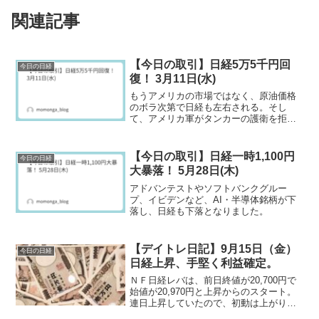
関連記事
【今日の取引】日経5万5千円回
今日の日経
復！ 3月11日(水)
もうアメリカの市場ではなく、原油価格
のボラ次第で日経も左右される。そし
て、アメリカ軍がタンカーの護衛を拒否
したというニュースも入ってきているの
で怪しくなってきた。
【今日の取引】日経一時1,100円
今日の日経
大暴落！ 5月28日(木)
アドバンテストやソフトバンクグルー
プ、イビデンなど、AI・半導体銘柄が下
落し、日経も下落となりました。
【デイトレ日記】9月15日（金）
今日の日経
日経上昇、手堅く利益確定。
ＮＦ日経レバは、前日終値が20,700円で
始値が20,970円と上昇からのスタート。
連日上昇していたので、初動は上がりま
したが下げに転じます。ここで今日は下