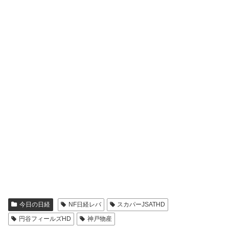
今日の日経
NF日経レバ
スカパーJSATHD
円谷フィールズHD
神戸物産