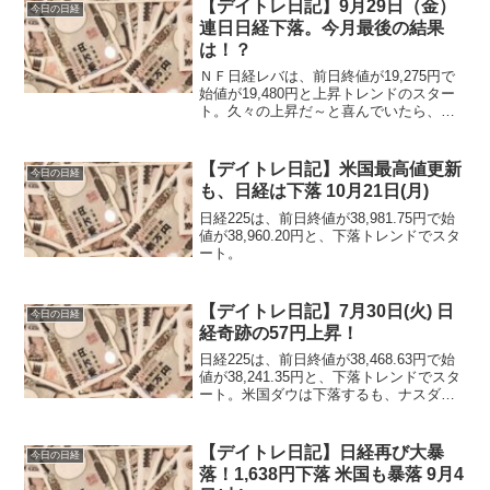
【デイトレ日記】9月29日（金）
今日の日経
連日日経下落。今月最後の結果
は！？
ＮＦ日経レバは、前日終値が19,275円で
始値が19,480円と上昇トレンドのスター
ト。久々の上昇だ～と喜んでいたら、秒
殺で下落する(笑) 11時15分頃まで綺麗
なぐらい下落トレンドで進む。午前中最
後のギリギリで上昇し始めて、100円程度
【デイトレ日記】米国最高値更新
今日の日経
戻して終わる。
も、日経は下落 10月21日(月)
日経225は、前日終値が38,981.75円で始
値が38,960.20円と、下落トレンドでスタ
ート。
【デイトレ日記】7月30日(火) 日
今日の日経
経奇跡の57円上昇！
日経225は、前日終値が38,468.63円で始
値が38,241.35円と、下落トレンドでスタ
ート。米国ダウは下落するも、ナスダッ
ク・S＆P500は上昇。FOMCやハイテク
銘柄の決算待ちと不安定な情勢のアメリ
カ。
【デイトレ日記】日経再び大暴
今日の日経
落！1,638円下落 米国も暴落 9月4