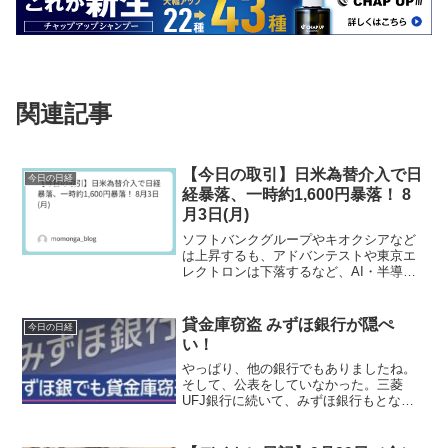
関連記事
【今日の取引】日米為替介入で日
今日の日経
経暴落、一時約1,600円暴落！ 8
月3日(月)
ソフトバンクグループやキオクシアなど
は上昇するも、アドバンテストや東京エ
レクトロンは下落するなど、AI・半導体
銘柄でもマチマチ。半導体に加えて、
2600社超の銘柄が下落しており、日本株
全体が為替介入による円高で下落した相
貸金庫窃盗 みずほ銀行が隠ぺ
今日の日経
場となりました。
い！
やっぱり、他の銀行でもありましたね。
そして、公表をしていなかった。三菱
UFJ銀行に続いて、みずほ銀行もとなる
と他の銀行でも行われている可能性が高
いですね