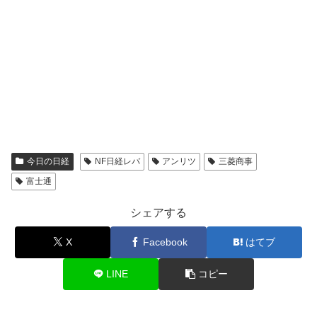
今日の日経
NF日経レバ
アンリツ
三菱商事
富士通
シェアする
X
Facebook
はてブ
LINE
コピー