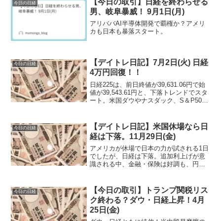
【今日の取引】日経を終わらせる
今日の日経
男、岐阜暴威！ 9月1日(月)
アリババAI半導体開発で覇権か？アメリ
カも日本も暴落スタート。
【デイトレ日記】7月2日(火) 日経
今日の日経
4万円回復！！
日経225は、前日終値が39,631.06円で始
値が39,543.61円と、下落トレンドでスタ
ート。米国ダウやナスダック、S＆P500
は上昇するも日経は4万円目前にして下落
と、厳しいスタートとなる。
【デイトレ日記】米国休場なら日
今日の日経
経は下落。11月29日(金)
アメリカが休場で日本の力が試される1日
でしたが、日経は下落。追加利上げが意
識される中、金融・保険は好調も、円高
＆トランプ関税の影響か、輸出関連は厳
しい。
【今日の取引】トランプ関税リス
今日の日経
ク終わる？ダウ・日経上昇！4月
25日(金)