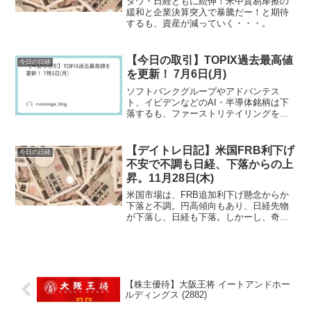
ダウ・日経ともに続伸！米中貿易摩擦の
緩和と企業決算突入で暴騰だー！と期待
するも、資産が減っていく・・・。
【今日の取引】TOPIX過去最高値
今日の日経
を更新！ 7月6日(月)
ソフトバンクグループやアドバンテス
ト、イビデンなどのAI・半導体銘柄は下
落するも、ファーストリテイリングを始
め、多くの銘柄が上昇し、日経の下落幅
を縮める。
【デイトレ日記】米国FRB利下げ
今日の日経
不安で不調も日経、下落からの上
昇。11月28日(木)
米国市場は、FRB追加利下げ懸念からか
下落と不調。円高傾向もあり、日経先物
が下落し、日経も下落。しかーし、奇跡
の日経上昇でプラス！
【株主優待】大阪王将 イートアンドホー
ルディングス (2882)