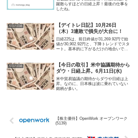
蹴散らすほどの日経上昇！最後の仕事を
したね。
【デイトレ日記】10月26日
今日の日経
（木）3連敗で損失が大台に！
日経225は、前日終値が31,269.92円で始
値が30,902.92円と、下降トレンドでスタ
ート。基本的に下がるだけの地合いで
す。30,800～30,600円をウロウロするだ
けの小幅な変動で、午後はさらに変動が
少ない。
【今日の取引】米中協議期待から
今日の日経
ダウ・日経上昇。6月11日(水)
米中貿易協議の期待からダウや日経は上
昇。なのに、日本株は波に乗れていない
銘柄が多い。
【株主優待】OpenWork オープンワーク
(5139)