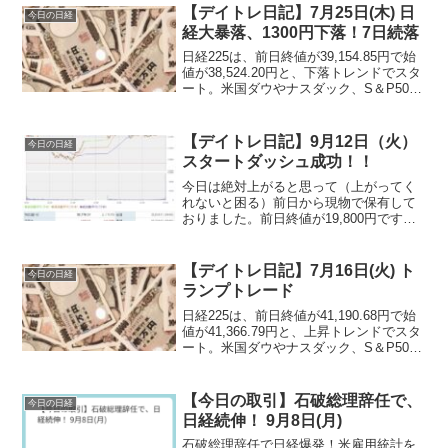
【デイトレ日記】7月25日(木) 日
今日の日経
経大暴落、1300円下落！7日続落
日経225は、前日終値が39,154.85円で始
値が38,524.20円と、下落トレンドでスタ
ート。米国ダウやナスダック、S＆P500
は下落。アメリカ暴落を受けて、日本も
暴落で取引が開始されます。
【デイトレ日記】9月12日（火）
今日の日経
スタートダッシュ成功！！
今日は絶対上がると思って（上がってく
れないと困る）前日から現物で保有して
おりました。前日終値が19,800円です。
開始直後に上昇し、15,000円ぐらいで利
益を確定することができました。本当は2
万円ぐらい利益が出ていたのですが、売
【デイトレ日記】7月16日(火) ト
今日の日経
却処理をしている間に下がってしまい、
ランプトレード
この金額に・・・。
日経225は、前日終値が41,190.68円で始
値が41,366.79円と、上昇トレンドでスタ
ート。米国ダウやナスダック、S＆P500
は上昇。トランプ前大統領の暗殺未遂を
受けて、再選される可能性が高まり、金
融緩和の期待が
【今日の取引】石破総理辞任で、
今日の日経
日経続伸！ 9月8日(月)
石破総理辞任で日経爆発！米雇用統計を