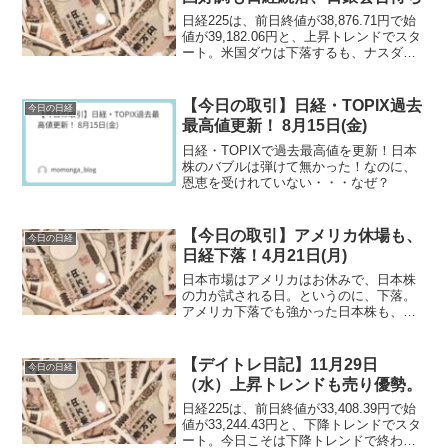
日経225は、前日終値が38,876.71円で始
値が39,182.06円と、上昇トレンドでスタ
ート。米国ダウは下落するも、ナスダッ
クやS＆P500は連日で終値の最高値を更
新するなど、好調が続く。
【今日の取引】日経・TOPIX過去
今日の日経
最高値更新！ 8月15日(金)
日経・TOPIXで過去最高値を更新！日本
株のバブルは弾けて無かった！なのに、
恩恵を受けれていない・・・なぜ？
【今日の取引】アメリカ休場も、
今日の日経
日経下落！4月21日(月)
日本市場はアメリカはお休みで、日本株
の力が試される日。というのに、下落。
アメリカ下落でも強かった日本株も、ト
ランプの意味不明なつぶやきには負ける
のか。
【デイトレ日記】11月29日
今日の日経
（水）上昇トレンドも売り優勢。
日経225は、前日終値が33,408.39円で始
値が33,244.43円と、下降トレンドでスタ
ート。今日こそは下降トレンドで終わる