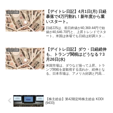
だろうと空売りを仕込むも、10時頃から
上昇トレンドに一転する。
【デイトレ日記】4月1日(月) 日経
今日の日経
暴落で4万円割れ！新年度から重
いスタート。
日経225は、前日終値が40,369.44円で始
値が40,646.70円と、上昇トレンドでスタ
ート。米国は休場でも日経は好調スター
トで取引開始です。
【デイトレ日記】ダウ・日経続伸
今日の日経
も、トランプ関税はどうなる？3
月26日(水)
米国市場は、ダウなど揃って上昇。トラ
ンプ関税を楽観視する流れか、続伸とな
る。日本市場は、アメリカ好調と円高傾
向で日経上昇！ただ、限定的で小幅な上
昇に終わる。
【株主総会】第42期定時株主総会 KDDI
(9433)