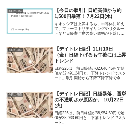
【今日の取引】日経高値から約
今日の日経
1,500円暴落！ 7月22日(水)
キオクシアは上昇するも、半導体に加え
て、ファーストリテイリングやリクルー
トなど日経寄与度の高い銘柄が下落し、
日経も下落となりました。前日に続き、
爆上げだった前場から一転し、後場は下
落トレンドの地獄。
【デイトレ日記】11月10日
今日の日経
（金）日経下げるも午後には上昇
トレンド
日経225は、前日終値が32,646.46円で始
値が32,491.24円と、下降トレンドでスタ
ート。取引開始から下降下降下降で今日
は下がるな～と思いきや、10時前から急
上昇し始めて、基本的に上昇トレンドで
取引を終えました。
【デイトレ日記】日経暴落、選挙
今日の日経
の不透明さが原因か。 10月22日
(火)
日経225は、前日終値が38,954.60円で始
値が38,933.60円と、下落トレンドでスタ
ート。