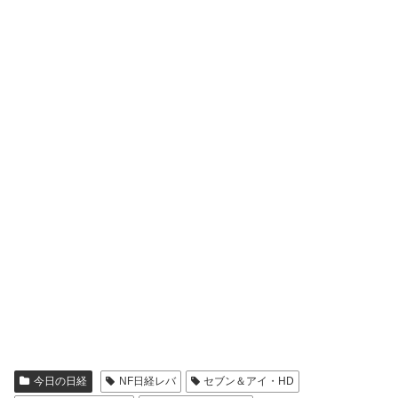
今日の日経
NF日経レバ
セブン＆アイ・HD