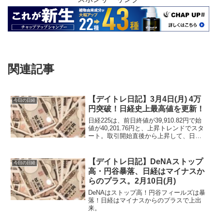
関連記事
【デイトレ日記】3月4日(月) 4万
今日の日経
円突破！日経史上最高値を更新！
日経225は、前日終値が39,910.82円で始
値が40,201.76円と、上昇トレンドでスタ
ート。取引開始直後から上昇して、日経
初の4万円を突破です！
【デイトレ日記】DeNAストップ
今日の日経
高・円谷暴落、日経はマイナスか
らのプラス。2月10日(月)
DeNAはストップ高！円谷フィールズは暴
落！日経はマイナスからのプラスで上出
来。