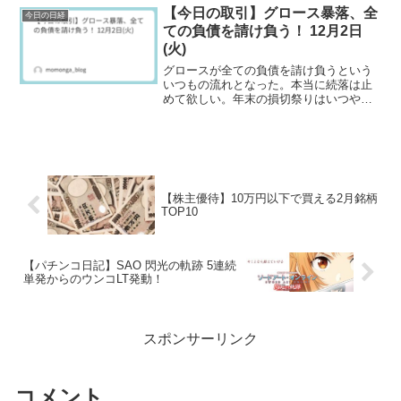
【今日の取引】グロース暴落、全
今日の日経
ての負債を請け負う！ 12月2日
(火)
グロースが全ての負債を請け負うという
いつもの流れとなった。本当に続落は止
めて欲しい。年末の損切祭りはいつやれ
ばいいのか・・・。
【株主優待】10万円以下で買える2月銘柄
TOP10
【パチンコ日記】SAO 閃光の軌跡 5連続
単発からのウンコLT発動！
スポンサーリンク
コメント