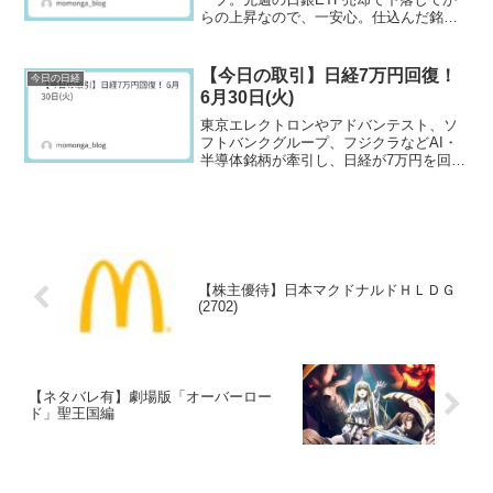
らの上昇なので、一安心。仕込んだ銘柄
も、ほぼ順調。
【今日の取引】日経7万円回復！
今日の日経
6月30日(火)
東京エレクトロンやアドバンテスト、ソ
フトバンクグループ、フジクラなどAI・
半導体銘柄が牽引し、日経が7万円を回復
する。日経・TOPIX、グロースの全てが
上昇するも、半数の銘柄が下落してお
り、日本市場全体が上昇しているという
相場ではなかった。
【株主優待】日本マクドナルドＨＬＤＧ
(2702)
【ネタバレ有】劇場版「オーバーロー
ド」聖王国編