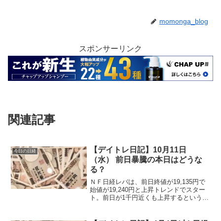
momonga_blog
スポンサーリンク
関連記事
【デイトレ日記】10月11日
今日の日経
（水） 前日暴騰の本日はどうな
る？
ＮＦ日経レバは、前日終値が19,135円で
始値が19,240円と上昇トレンドでスター
ト。前日が1千円近くも上昇するという地
合いでしたので、今日は下がるのかな～
と思っていたした。が、下げる場面は何