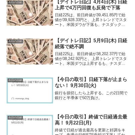
度もありましたが、小幅に留まり、基本
【デイトレ日記】4月4日(木) 日経
今日の日経
的に上昇トレンドで終わりました。
上昇で4万円回復も反発で下落
日経225は、前日終値が39,451.85円で始
値が39,928.33円と、上昇トレンドでスタ
ート。米国ダウが下落も、ナスダックとS
＆P500が上昇。FRBパウエル議長の利下
げ慎重傾向で米国は重いが、日経は先物
から上昇傾向で、上昇で取引が開始され
【デイトレ日記】5月9日(木) 日経
今日の日経
ました。
続落で絶不調
日経225は、前日終値が38,202.37円で始
値が38,242.92円と、上昇トレンドでスタ
ート。米国ダウは上昇するも、ナスダッ
クやS＆P500は下落。ダウが6連騰と絶好
調で、前日の暴落の反発もあり、日経も
上昇で取引が開始されます。
【今日の取引】日経下落が止まら
今日の日経
ない！ 9月30日(火)
銀行を損切したら上昇する。この2日間で
銀行と半導体で50万負け。
【今日の取引】終値で日経過去最
今日の日経
高！ 9月22日(月)
終値で日経が過去最高を更新と好調をキ
ープ。先週の日銀ETF売却で下落してか