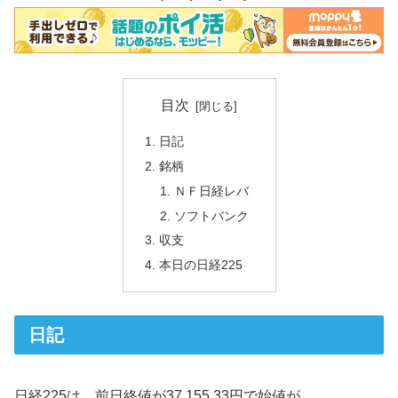
目次
日記
銘柄
ＮＦ日経レバ
ソフトバンク
収支
本日の日経225
日記
日経225は、前日終値が37,155.33円で始値が