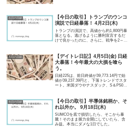
【今日の取引】トランプのウンコ
今日の日経
演説で日経暴落！ 4月2日(木)
トランプの演説で、高値から約1,800円暴
落となる。逃げるように勝利宣言するだ
けで良かったのに、さらに、戦争を2～3
週間継続すると発言。ただ、他のインタ
ビューで、すぐに撤退する可能性もあ
る。どっち？(笑)
【デイトレ日記】4月5日(金) 日経
今日の日経
大暴落！今年最大の大損を喰ら
う。
日経225は、前日終値が39,773.14円で始
値が39,237.39円と、下落トレンドでスタ
ート。米国ダウやナスダック、S＆P500
と、全て暴落を受けて、日経も暴落で取
引が開始されました。
【今日の取引】半導体銘柄か、そ
今日の日経
れ以外か。 9月18日(木)
SUMCOを底で損切したら、そこから暴
騰！そのまま握力全開にしていたら、含
み益。本当にダメな1日でした。