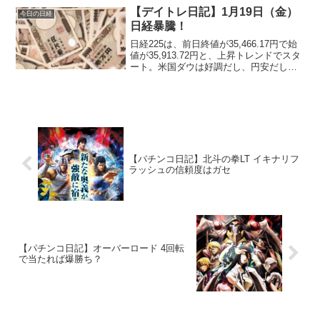
【デイトレ日記】1月19日（金）
今日の日経
日経暴騰！
日経225は、前日終値が35,466.17円で始
値が35,913.72円と、上昇トレンドでスタ
ート。米国ダウは好調だし、円安だし、
前日下げている反発で日経はスタートダ
ッシュで暴騰する。
【パチンコ日記】北斗の拳LT イキナリフ
ラッシュの信頼度はガセ
【パチンコ日記】オーバーロード 4回転
で当たれば爆勝ち？