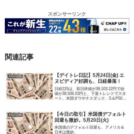
スポンサーリンク
関連記事
【デイトレ日記】5月24日(金) エ
今日の日経
ヌビディア好調も、日経暴落！
日経225は、前日終値が39,103.22円で始
値が38,506.03円と、下落トレンドでスタ
ート。米国ダウやナスダック、S＆P500
下落。
【今日の取引】米国債デフォルト
今日の日経
回避も微妙。5月20日(火)
米国債のデフォルト回避も、アメリカ＆
日本は微妙。