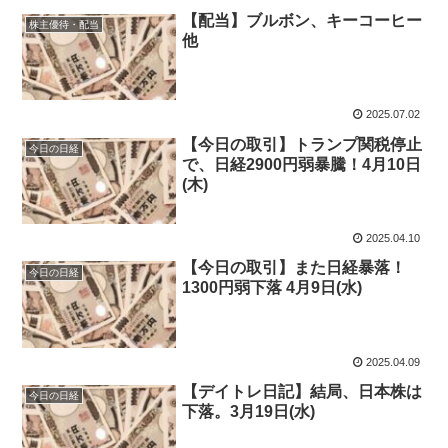
【配当】ブルボン、キーコーヒー
株主優待・配当
他
2025.07.02
【今日の取引】トランプ関税停止
今日の日経
で、日経2900円弱暴騰！4月10日
(木)
2025.04.10
【今日の取引】また日経暴落！
今日の日経
1300円弱下落 4月9日(水)
2025.04.09
【デイトレ日記】結局、日本株は
今日の日経
下落。3月19日(水)