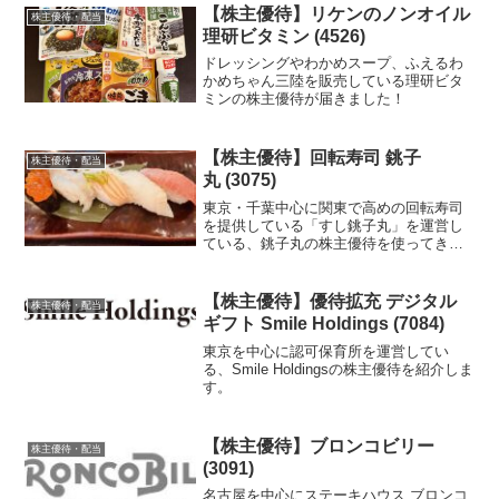
【株主優待】リケンのノンオイル
株主優待・配当
理研ビタミン (4526)
ドレッシングやわかめスープ、ふえるわ
かめちゃん三陸を販売している理研ビタ
ミンの株主優待が届きました！
【株主優待】回転寿司 銚子
株主優待・配当
丸 (3075)
東京・千葉中心に関東で高めの回転寿司
を提供している「すし銚子丸」を運営し
ている、銚子丸の株主優待を使ってきた
のでご紹介します。
【株主優待】優待拡充 デジタル
株主優待・配当
ギフト Smile Holdings (7084)
東京を中心に認可保育所を運営してい
る、Smile Holdingsの株主優待を紹介しま
す。
【株主優待】ブロンコビリー
株主優待・配当
(3091)
名古屋を中心にステーキハウス ブロンコ