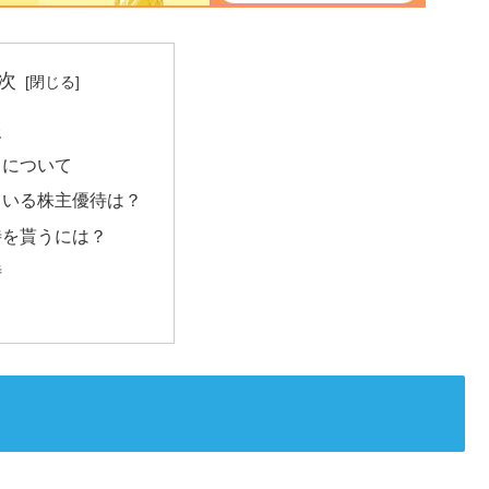
次
報
スについて
ている株主優待は？
待を貰うには？
待