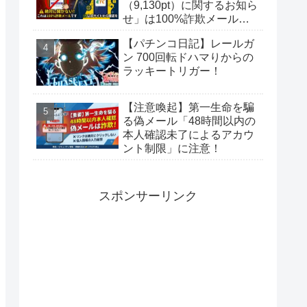
（9,130pt）に関するお知ら
せ」は100%詐欺メール！
偽サイトに要注意
【パチンコ日記】レールガ
ン 700回転ドハマりからの
ラッキートリガー！
【注意喚起】第一生命を騙
る偽メール「48時間以内の
本人確認未了によるアカウ
ント制限」に注意！
スポンサーリンク