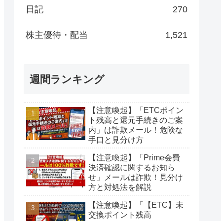
日記
270
株主優待・配当
1,521
週間ランキング
【注意喚起】「ETCポイン
ト残高と還元手続きのご案
内」は詐欺メール！危険な
手口と見分け方
【注意喚起】「Prime会費
決済確認に関するお知ら
せ」メールは詐欺！見分け
方と対処法を解説
【注意喚起】「【ETC】未
交換ポイント残高