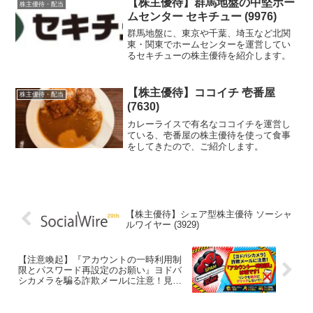
【株主優待】群馬地盤の中堅ホー
株主優待・配当
ムセンター セキチュー (9976)
群馬地盤に、東京や千葉、埼玉など北関
東・関東でホームセンターを運営してい
るセキチューの株主優待を紹介します。
【株主優待】ココイチ 壱番屋
株主優待・配当
(7630)
カレーライスで有名なココイチを運営し
ている、壱番屋の株主優待を使って食事
をしてきたので、ご紹介します。
【株主優待】シェア型株主優待 ソーシャ
ルワイヤー (3929)
【注意喚起】『アカウントの一時利用制
限とパスワード再設定のお願い』ヨドバ
シカメラを騙る詐欺メールに注意！見分
け方と対策