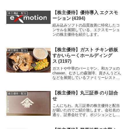
【株主優待】優待導入 エクスモ
株主優待・配当
ーション (4394)
組み込みソフトの品質改善に特化したコ
ンサルを展開している、エクスモーショ
ンの株主優待を紹介します。
【株主優待】ガスト チキン鉄板
株主優待・配当
すかいらーくホールディング
ス (3197)
ガストや中華のバーミヤン、和カフェの
chawan、むさしの森珈琲、資さんうどん
などを展開しているファミリーレストラ
ンの最大手、すかいらーくホールディン
グスの株主優待を使ってガストで食事を
してきました！
【株主優待】丸三証券 のり詰合
株主優待・配当
せ
こんにちわ。丸三証券の株主優待と配当
が届いたのでご紹介致します。会社名の
通り、証券会社です。ポジションとして
は、対面営業主体の独立系中堅証券で、
北陸・東北から九州まで全国に営業店舗
を展開しています。