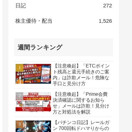
日記
272
株主優待・配当
1,526
週間ランキング
【注意喚起】「ETCポイン
ト残高と還元手続きのご案
内」は詐欺メール！危険な
手口と見分け方
【注意喚起】「Prime会費
決済確認に関するお知ら
せ」メールは詐欺！見分け
方と対処法を解説
【パチンコ日記】レールガ
ン 700回転ドハマりからの