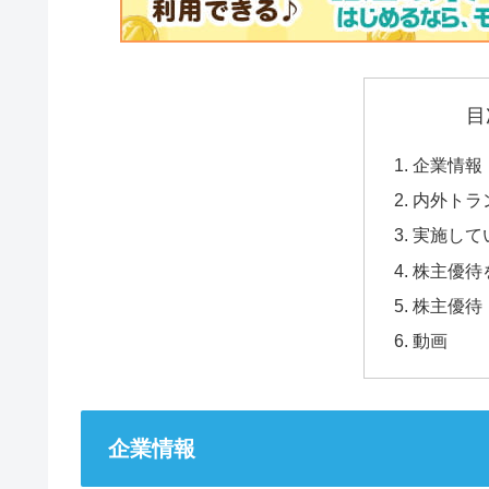
目
企業情報
内外トラ
実施して
株主優待
株主優待
動画
企業情報