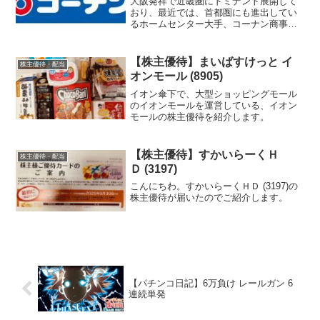
大阪発祥で近畿圏にドミナント展開して
おり、最近では、首都圏にも進出してい
るホームセンター大手、コーナン商事の
株主優待を紹介します。
【株主優待】まいばすけっと イ
株主優待・配当
オンモール (8905)
イオン傘下で、大型ショッピングモール
のイオンモールを運営している、イオン
モールの株主優待を紹介します。
【株主優待】すかいらーくＨ
株主優待・配当
Ｄ (3197)
こんにちわ。すかいらーくＨＤ (3197)の
株主優待が届いたのでご紹介します。
【パチンコ日記】6万負け レールガン 6
連続単発