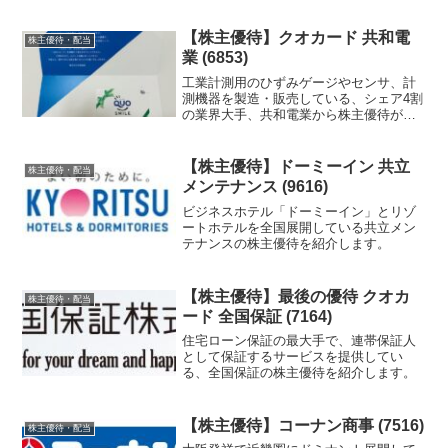
【株主優待】クオカード 共和電
株主優待・配当
業 (6853)
工業計測用のひずみゲージやセンサ、計
測機器を製造・販売している、シェア4割
の業界大手、共和電業から株主優待が届
いたので紹介します。
【株主優待】ドーミーイン 共立
株主優待・配当
メンテナンス (9616)
ビジネスホテル「ドーミーイン」とリゾ
ートホテルを全国展開している共立メン
テナンスの株主優待を紹介します。
【株主優待】最後の優待 クオカ
株主優待・配当
ード 全国保証 (7164)
住宅ローン保証の最大手で、連帯保証人
として保証するサービスを提供してい
る、全国保証の株主優待を紹介します。
【株主優待】コーナン商事 (7516)
株主優待・配当