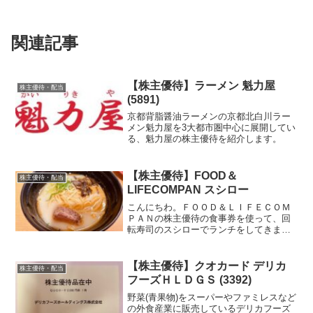
関連記事
【株主優待】ラーメン 魁力屋
株主優待・配当
(5891)
京都背脂醤油ラーメンの京都北白川ラー
メン魁力屋を3大都市圏中心に展開してい
る、魁力屋の株主優待を紹介します。
【株主優待】FOOD＆
株主優待・配当
LIFECOMPAN スシロー
こんにちわ。ＦＯＯＤ＆ＬＩＦＥＣＯＭ
ＰＡＮの株主優待の食事券を使って、回
転寿司のスシローでランチをしてきまし
た～。
【株主優待】クオカード デリカ
株主優待・配当
フーズＨＬＤＧＳ (3392)
野菜(青果物)をスーパーやファミレスなど
の外食産業に販売しているデリカフーズ