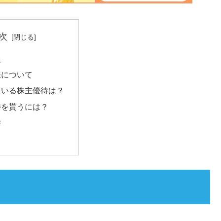
次
報
鉄について
ている株主優待は？
待を貰うには？
待