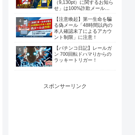
（9,130pt）に関するお知ら
せ」は100%詐欺メール！
偽サイトに要注意
【注意喚起】第一生命を騙
る偽メール「48時間以内の
本人確認未了によるアカウ
ント制限」に注意！
【パチンコ日記】レールガ
ン 700回転ドハマりからの
ラッキートリガー！
スポンサーリンク