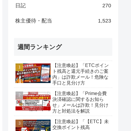
日記
270
株主優待・配当
1,523
週間ランキング
【注意喚起】「ETCポイン
ト残高と還元手続きのご案
内」は詐欺メール！危険な
手口と見分け方
【注意喚起】「Prime会費
決済確認に関するお知ら
せ」メールは詐欺！見分け
方と対処法を解説
【注意喚起】「【ETC】未
交換ポイント残高