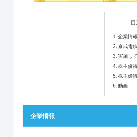
目
企業情
京成電
実施し
株主優
株主優
動画
企業情報